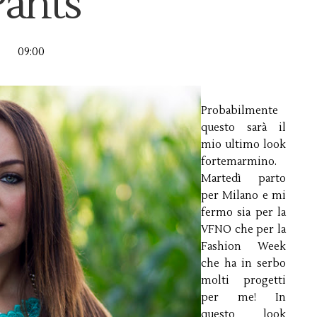
Pants
09:00
Probabilmente
questo sarà il
mio ultimo look
fortemarmino.
Martedì parto
per Milano e mi
fermo sia per la
VFNO che per la
Fashion Week
che ha in serbo
molti progetti
per me! In
questo look