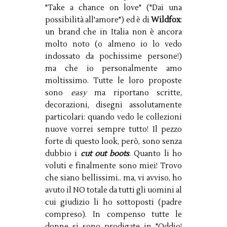
"Take a chance on love" ("Dai una
possibilità all'amore") ed è di
Wildfox
:
un brand che in Italia non è ancora
molto noto (o almeno io lo vedo
indossato da pochissime persone!)
ma che io personalmente amo
moltissimo. Tutte le loro proposte
sono
easy
ma riportano scritte,
decorazioni, disegni assolutamente
particolari: quando vedo le collezioni
nuove vorrei sempre tutto! Il pezzo
forte di questo look, però, sono senza
dubbio i
cut out boots
. Quanto li ho
voluti e finalmente sono miei! Trovo
che siano bellissimi.. ma, vi avviso, ho
avuto il NO totale da tutti gli uomini al
cui giudizio li ho sottoposti (padre
compreso). In compenso tutte le
donne si sono prodigate in "Oddio!