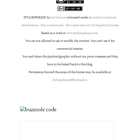
STYLOSOPHIQUE
by
Iris Tinunin
is licensed under a
Creative Commons
Attribuzione - Non commerciale - Non opere derivate 3.0 Unported License
.
Based on a work at
www.stylosophique.com
.
You are not allowed to use or modify the content. You can't use it for
commercial reasons.
You can't share the pics/text/graphic without my prior consense and they
have to be linked back to this blog.
Permissions beyond the scope of this license may be available at
stylosophique@hotmail.it
.