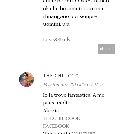
cui le ho sottoposte! ahahah
ok che ho amici strani ma
rimangono pur sempre
uomini. u.u
Love&Studs
Rispondi
THE CHILICOOL
14 settembre 2013 alle ore 16:13
Io la trovo fantastica. A me
piace molto!
Alessia
THECHILICOOL
FACEBOOK
Video outfit
YOUTUBE