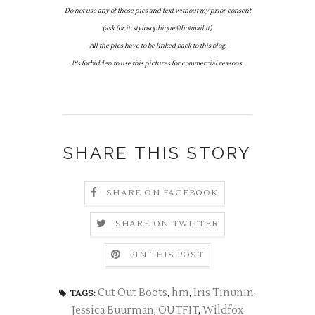
Do not use any of those pics and text without my prior consent
(ask for it: stylosophique@hotmail.it).
All the pics have to be linked back to this blog.
It's forbidden to use this pictures for commercial reasons.
SHARE THIS STORY
SHARE ON FACEBOOK
SHARE ON TWITTER
PIN THIS POST
Cut Out Boots
,
hm
,
Iris Tinunin
,
TAGS:
Jessica Buurman
,
OUTFIT
,
Wildfox