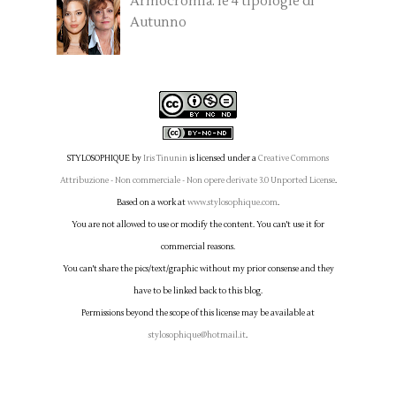
Armocromia: le 4 tipologie di
Autunno
STYLOSOPHIQUE
by
Iris Tinunin
is licensed under a
Creative Commons
Attribuzione - Non commerciale - Non opere derivate 3.0 Unported License
.
Based on a work at
www.stylosophique.com
.
You are not allowed to use or modify the content. You can't use it for
commercial reasons.
You can't share the pics/text/graphic without my prior consense and they
have to be linked back to this blog.
Permissions beyond the scope of this license may be available at
stylosophique@hotmail.it
.