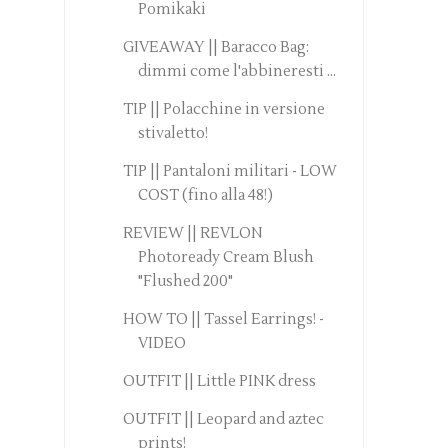
Pomikaki
GIVEAWAY || Baracco Bag:
dimmi come l'abbineresti ...
TIP || Polacchine in versione
stivaletto!
TIP || Pantaloni militari - LOW
COST (fino alla 48!)
REVIEW || REVLON
Photoready Cream Blush
"Flushed 200"
HOW TO || Tassel Earrings! -
VIDEO
OUTFIT || Little PINK dress
OUTFIT || Leopard and aztec
prints!