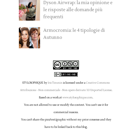
Dyson Airwrap: la mia opinione e
le risposte alle domande più
frequenti
Armocromia: le 4 tipologie di
Autunno
STYLOSOPHIQUE
by
Iris Tinunin
is licensed under a
Creative Commons
Attribuzione - Non commerciale - Non opere derivate 3.0 Unported License
.
Based on a work at
www.stylosophique.com
.
You are not allowed to use or modify the content. You can't use it for
commercial reasons.
You can't share the pics/text/graphic without my prior consense and they
have to be linked back to this blog.