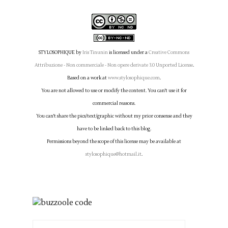
STYLOSOPHIQUE
by
Iris Tinunin
is licensed under a
Creative Commons
Attribuzione - Non commerciale - Non opere derivate 3.0 Unported License
.
Based on a work at
www.stylosophique.com
.
You are not allowed to use or modify the content. You can't use it for
commercial reasons.
You can't share the pics/text/graphic without my prior consense and they
have to be linked back to this blog.
Permissions beyond the scope of this license may be available at
stylosophique@hotmail.it
.