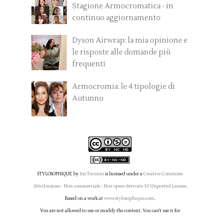
Stagione Armocromatica - in
continuo aggiornamento
Dyson Airwrap: la mia opinione e
le risposte alle domande più
frequenti
Armocromia: le 4 tipologie di
Autunno
STYLOSOPHIQUE
by
Iris Tinunin
is licensed under a
Creative Commons
Attribuzione - Non commerciale - Non opere derivate 3.0 Unported License
.
Based on a work at
www.stylosophique.com
.
You are not allowed to use or modify the content. You can't use it for