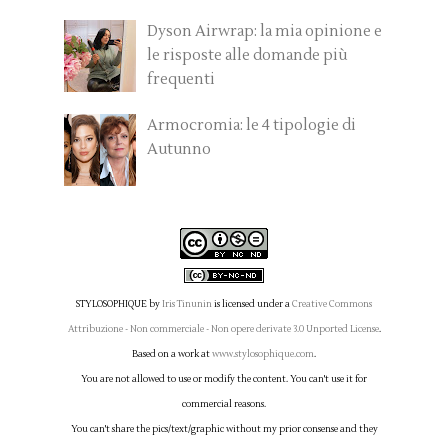
Dyson Airwrap: la mia opinione e
le risposte alle domande più
frequenti
Armocromia: le 4 tipologie di
Autunno
STYLOSOPHIQUE
by
Iris Tinunin
is licensed under a
Creative Commons
Attribuzione - Non commerciale - Non opere derivate 3.0 Unported License
.
Based on a work at
www.stylosophique.com
.
You are not allowed to use or modify the content. You can't use it for
commercial reasons.
You can't share the pics/text/graphic without my prior consense and they