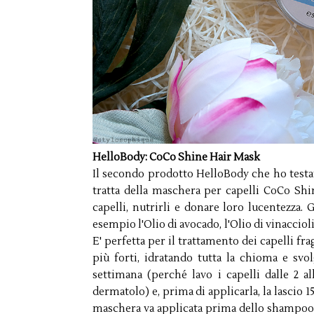
HelloBody: CoCo Shine Hair Mask
Il secondo prodotto HelloBody che ho testat
tratta della maschera per capelli CoCo Shin
capelli, nutrirli e donare loro lucentezza.
esempio l'Olio di avocado, l'Olio di vinacciol
E' perfetta per il trattamento dei capelli f
più forti, idratando tutta la chioma e svol
settimana (perché lavo i capelli dalle 2 a
dermatolo) e, prima di applicarla, la lascio 
maschera va applicata prima dello shampoo, d