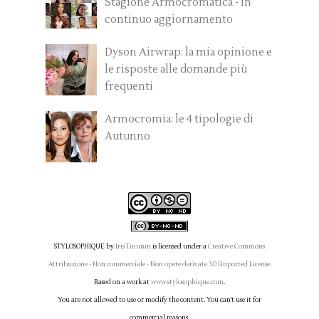
Stagione Armocromatica - in
continuo aggiornamento
Dyson Airwrap: la mia opinione e
le risposte alle domande più
frequenti
Armocromia: le 4 tipologie di
Autunno
STYLOSOPHIQUE
by
Iris Tinunin
is licensed under a
Creative Commons
Attribuzione - Non commerciale - Non opere derivate 3.0 Unported License
.
Based on a work at
www.stylosophique.com
.
You are not allowed to use or modify the content. You can't use it for
commercial reasons.