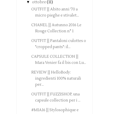
▼
ottobre
(11)
OUTFIT || Abito anni '70 a
micro pieghe e stivalet...
CHANEL || Autunno 2016 Le
Rouge Collection n° 1
OUTFIT || Pantaloni culottes o
"cropped pants": il...
CAPSULE COLLECTION ||
Mara Venier fa il bis con Lu...
REVIEW || HelloBody:
ingredienti 100% naturali
per...
OUTFIT || FUZZISHOP, una
capsule collection per i ...
#MIA16 || Stylosophique e