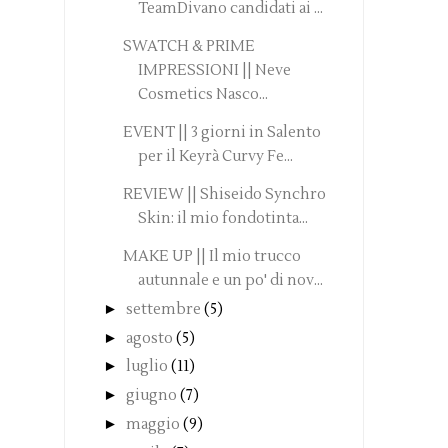
TeamDivano candidati ai ...
SWATCH & PRIME
IMPRESSIONI || Neve
Cosmetics Nasco...
EVENT || 3 giorni in Salento
per il Keyrà Curvy Fe...
REVIEW || Shiseido Synchro
Skin: il mio fondotinta...
MAKE UP || Il mio trucco
autunnale e un po' di nov...
►
settembre
(5)
►
agosto
(5)
►
luglio
(11)
►
giugno
(7)
►
maggio
(9)