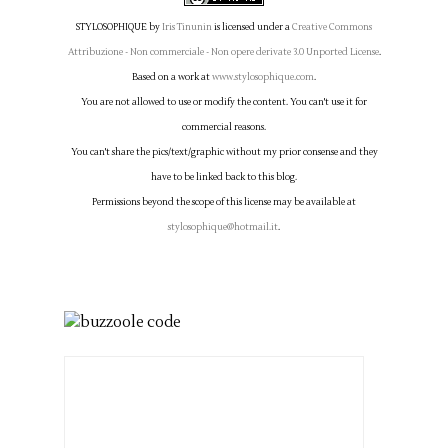
STYLOSOPHIQUE
by
Iris Tinunin
is licensed under a
Creative Commons
Attribuzione - Non commerciale - Non opere derivate 3.0 Unported License
.
Based on a work at
www.stylosophique.com
.
You are not allowed to use or modify the content. You can't use it for
commercial reasons.
You can't share the pics/text/graphic without my prior consense and they
have to be linked back to this blog.
Permissions beyond the scope of this license may be available at
stylosophique@hotmail.it
.