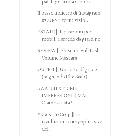
paisley e la mia camera ...
Il passo indietro di Instagram:
#CURVY torna visib...
ESTATE || Ispirazioni per
mobili e arredo da giardino
REVIEW || Shiseido Full Lash
Volume Mascara
OUTFIT || Un abito dégradé
(sognando Elie Saab)
SWATCH & PRIME
IMPRESSIONI || MAC -
Giambattista V...
#RockTheCrop || La
rivoluzione curvy&plus-size
del...