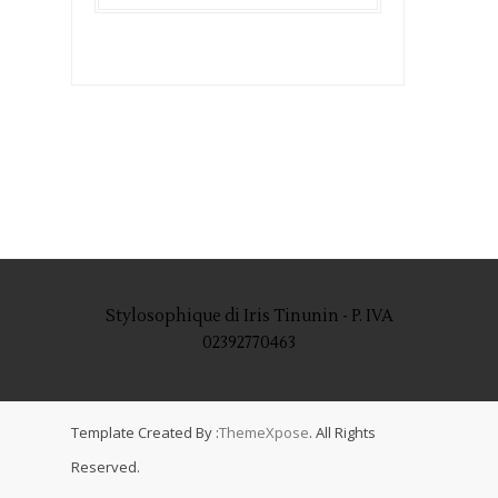
Stylosophique di Iris Tinunin - P. IVA
02392770463
Template Created By :
ThemeXpose
. All Rights
Reserved.