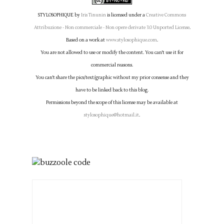
STYLOSOPHIQUE
by
Iris Tinunin
is licensed under a
Creative Commons
Attribuzione - Non commerciale - Non opere derivate 3.0 Unported License
.
Based on a work at
www.stylosophique.com
.
You are not allowed to use or modify the content. You can't use it for
commercial reasons.
You can't share the pics/text/graphic without my prior consense and they
have to be linked back to this blog.
Permissions beyond the scope of this license may be available at
stylosophique@hotmail.it
.