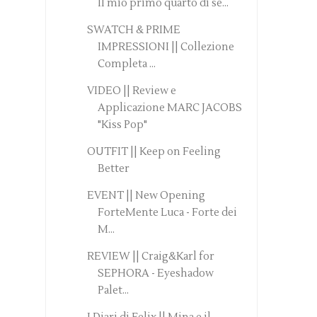
Il mio primo quarto di se...
SWATCH & PRIME
IMPRESSIONI || Collezione
Completa ...
VIDEO || Review e
Applicazione MARC JACOBS
"Kiss Pop"
OUTFIT || Keep on Feeling
Better
EVENT || New Opening
ForteMente Luca - Forte dei
M...
REVIEW || Craig&Karl for
SEPHORA - Eyeshadow
Palet...