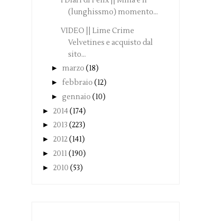
I Diari di Felix || Mina e il
(lunghissmo) momento...
VIDEO || Lime Crime
Velvetines e acquisto dal
sito...
►
marzo
(18)
►
febbraio
(12)
►
gennaio
(10)
►
2014
(174)
►
2013
(223)
►
2012
(141)
►
2011
(190)
►
2010
(53)