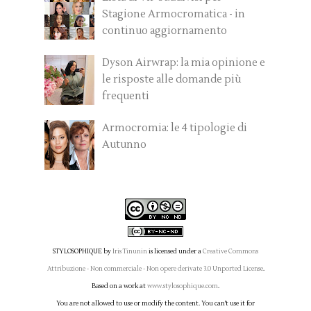
Stagione Armocromatica - in
continuo aggiornamento
Dyson Airwrap: la mia opinione e
le risposte alle domande più
frequenti
Armocromia: le 4 tipologie di
Autunno
STYLOSOPHIQUE
by
Iris Tinunin
is licensed under a
Creative Commons
Attribuzione - Non commerciale - Non opere derivate 3.0 Unported License
.
Based on a work at
www.stylosophique.com
.
You are not allowed to use or modify the content. You can't use it for