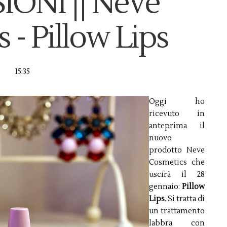
IONI || Neve
 - Pillow Lips
15:35
Oggi ho
ricevuto in
anteprima il
nuovo
prodotto Neve
Cosmetics che
uscirà il 28
gennaio:
Pillow
Lips
. Si tratta di
un trattamento
labbra con