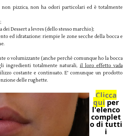
 non pizzica, non ha odori particolari ed è totalmente
;
a dei Dessert a levres (dello stesso marchio);
ento ed idratazione: riempie le zone secche della bocca e
ne.
nte o volumizzante (anche perché comunque ho la bocca
li ingredienti totalmente naturali,
il loro effetto vada
ilizzo costante e continuato. E' comunque un prodotto
enzione delle rughette.
Clicca
qui
per
l'elenco
complet
o di tutti
i