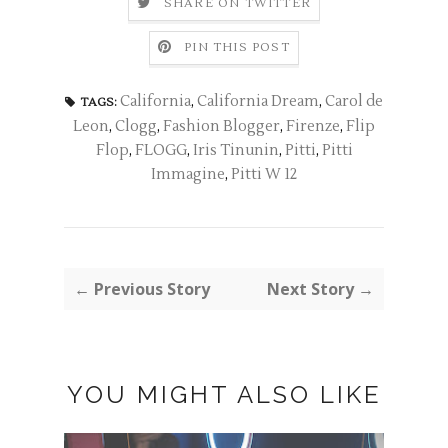
SHARE ON TWITTER
PIN THIS POST
California
,
California Dream
,
Carol de
TAGS:
Leon
,
Clogg
,
Fashion Blogger
,
Firenze
,
Flip
Flop
,
FLOGG
,
Iris Tinunin
,
Pitti
,
Pitti
Immagine
,
Pitti W 12
← Previous Story
Next Story →
YOU MIGHT ALSO LIKE