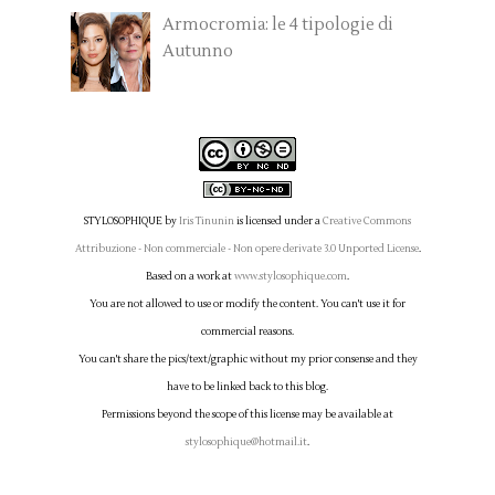
Armocromia: le 4 tipologie di
Autunno
STYLOSOPHIQUE
by
Iris Tinunin
is licensed under a
Creative Commons
Attribuzione - Non commerciale - Non opere derivate 3.0 Unported License
.
Based on a work at
www.stylosophique.com
.
You are not allowed to use or modify the content. You can't use it for
commercial reasons.
You can't share the pics/text/graphic without my prior consense and they
have to be linked back to this blog.
Permissions beyond the scope of this license may be available at
stylosophique@hotmail.it
.