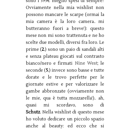
sono i 395€ meglio spesi di sempre?
Ovviamente nella mia wishlist non
possono mancare le scarpe (ormai la
mia camera è la loro camera.. mi
butteranno fuori a breve!): questo
mese non mi sono trattenuta e ne ho
scelte due modelli, diversi fra loro. Le
prime (
2.
) sono un paio di sandali alti
e senza plateau giocati sul contrasto
bianco/nero e firmati
Nine West
; le
seconde (
5.
) invece sono basse e tutte
dorate e le trovo perfette per le
giornate estive e per valorizzare le
gambe abbronzate (ovviamente non
le mie, qua è tutta mozzarella!).. ah,
quasi mi scordavo, sono di
Schutz
.
Nella wishlist di questo mese
ho voluto dedicare un piccolo spazio
anche al beauty: ed ecco che si