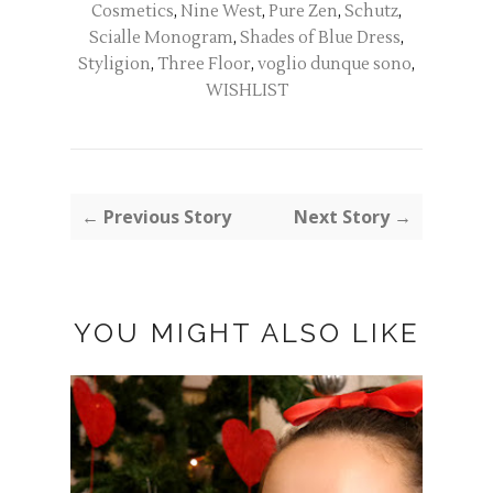
Cosmetics
,
Nine West
,
Pure Zen
,
Schutz
,
Scialle Monogram
,
Shades of Blue Dress
,
Styligion
,
Three Floor
,
voglio dunque sono
,
WISHLIST
← Previous Story
Next Story →
YOU MIGHT ALSO LIKE