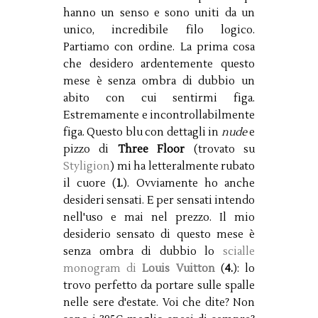
hanno un senso e sono uniti da un
unico, incredibile filo logico.
Partiamo con ordine. La prima cosa
che desidero ardentemente questo
mese è senza ombra di dubbio un
abito con cui sentirmi figa.
Estremamente e incontrollabilmente
figa. Questo blu con dettagli in
nude
e
pizzo di
Three Floor
(trovato su
Styligion
) mi ha letteralmente rubato
il cuore (
1.
). Ovviamente ho anche
desideri sensati. E per sensati intendo
nell'uso e mai nel prezzo. Il mio
desiderio sensato di questo mese è
senza ombra di dubbio lo
scialle
monogram di
Louis Vuitton
(
4.
): lo
trovo perfetto da portare sulle spalle
nelle sere d'estate. Voi che dite? Non