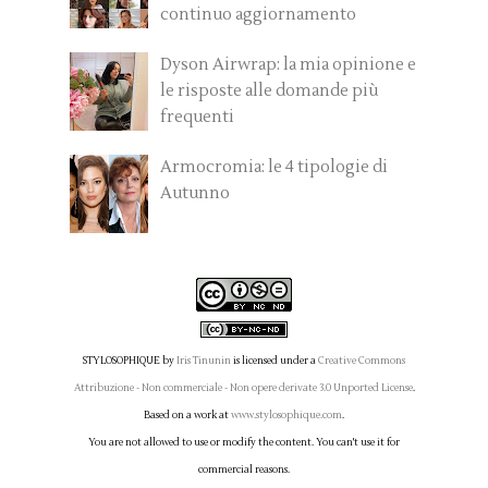
continuo aggiornamento
Dyson Airwrap: la mia opinione e
le risposte alle domande più
frequenti
Armocromia: le 4 tipologie di
Autunno
STYLOSOPHIQUE
by
Iris Tinunin
is licensed under a
Creative Commons
Attribuzione - Non commerciale - Non opere derivate 3.0 Unported License
.
Based on a work at
www.stylosophique.com
.
You are not allowed to use or modify the content. You can't use it for
commercial reasons.