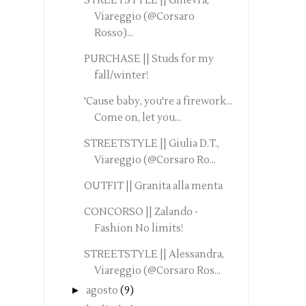
STREETSTYLE || Ginevra,
Viareggio (@Corsaro
Rosso)...
PURCHASE || Studs for my
fall/winter!
'Cause baby, you're a firework...
Come on, let you...
STREETSTYLE || Giulia D.T.,
Viareggio (@Corsaro Ro...
OUTFIT || Granita alla menta
CONCORSO || Zalando -
Fashion No limits!
STREETSTYLE || Alessandra,
Viareggio (@Corsaro Ros...
►
agosto
(9)