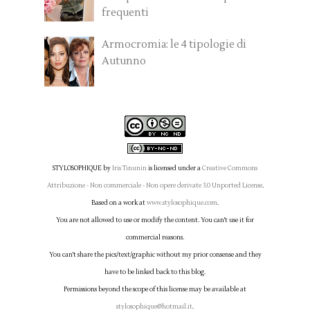
frequenti
Armocromia: le 4 tipologie di
Autunno
STYLOSOPHIQUE
by
Iris Tinunin
is licensed under a
Creative Commons
Attribuzione - Non commerciale - Non opere derivate 3.0 Unported License
.
Based on a work at
www.stylosophique.com
.
You are not allowed to use or modify the content. You can't use it for
commercial reasons.
You can't share the pics/text/graphic without my prior consense and they
have to be linked back to this blog.
Permissions beyond the scope of this license may be available at
stylosophique@hotmail.it
.