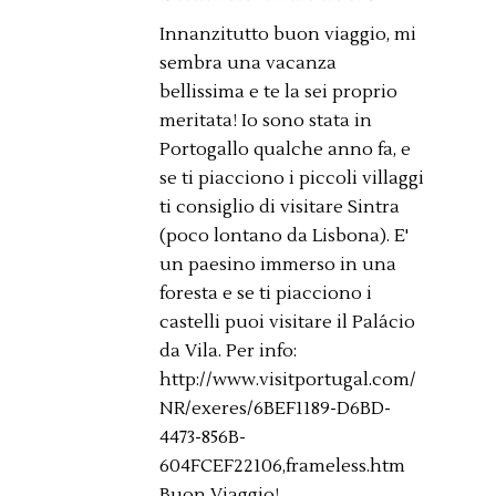
Innanzitutto buon viaggio, mi
sembra una vacanza
bellissima e te la sei proprio
meritata! Io sono stata in
Portogallo qualche anno fa, e
se ti piacciono i piccoli villaggi
ti consiglio di visitare Sintra
(poco lontano da Lisbona). E'
un paesino immerso in una
foresta e se ti piacciono i
castelli puoi visitare il Palácio
da Vila. Per info:
http://www.visitportugal.com/
NR/exeres/6BEF1189-D6BD-
4473-856B-
604FCEF22106,frameless.htm
Buon Viaggio!