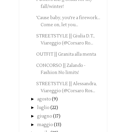
fall/winter!
'Cause baby, you're a firework...
Come on, let you...
STREETSTYLE || Giulia D.T.,
Viareggio (@Corsaro Ro...
OUTFIT || Granita alla menta
CONCORSO || Zalando -
Fashion No limits!
STREETSTYLE || Alessandra,
Viareggio (@Corsaro Ros...
►
agosto
(9)
►
luglio
(22)
►
giugno
(17)
►
maggio
(13)