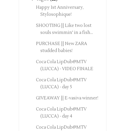
Happy 1st Anniversary,
Stylosophique!
SHOOTING || Like two lost
souls swimmin' in a fish...
PURCHASE || New ZARA
studded babies!
Coca Cola LipDub@MTV
(LUCCA) - VIDEO FINALE
Coca Cola LipDub@MTV
(LUCCA) - day 5
GIVEAWAY || E-vasiva winner!
Coca Cola LipDub@MTV
(LUCCA) - day 4
Coca Cola LipDub@MTV