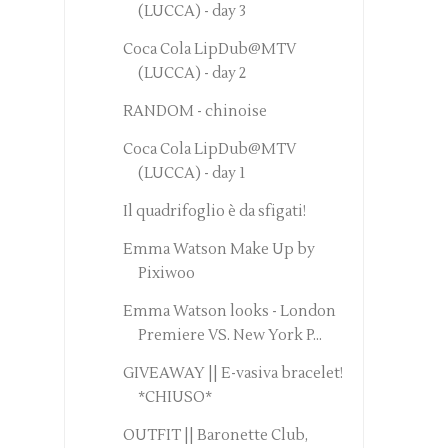
(LUCCA) - day 3
Coca Cola LipDub@MTV
(LUCCA) - day 2
RANDOM - chinoise
Coca Cola LipDub@MTV
(LUCCA) - day 1
Il quadrifoglio è da sfigati!
Emma Watson Make Up by
Pixiwoo
Emma Watson looks - London
Premiere VS. New York P...
GIVEAWAY || E-vasiva bracelet!
*CHIUSO*
OUTFIT || Baronette Club,