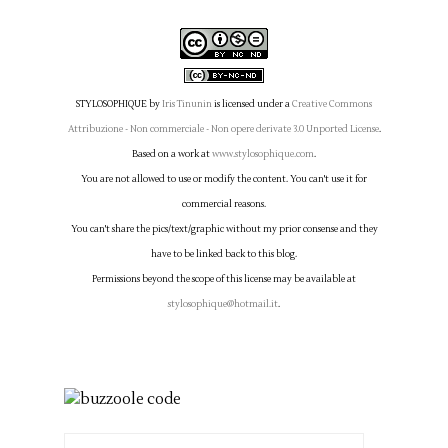
STYLOSOPHIQUE
by
Iris Tinunin
is licensed under a
Creative Commons
Attribuzione - Non commerciale - Non opere derivate 3.0 Unported License
.
Based on a work at
www.stylosophique.com
.
You are not allowed to use or modify the content. You can't use it for
commercial reasons.
You can't share the pics/text/graphic without my prior consense and they
have to be linked back to this blog.
Permissions beyond the scope of this license may be available at
stylosophique@hotmail.it
.