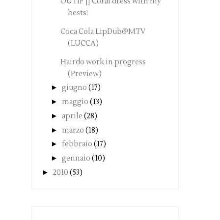
OUTIF || Coral dress with my
bests!
Coca Cola LipDub@MTV
(LUCCA)
Hairdo work in progress
(Preview)
►
giugno
(17)
►
maggio
(13)
►
aprile
(28)
►
marzo
(18)
►
febbraio
(17)
►
gennaio
(10)
►
2010
(53)