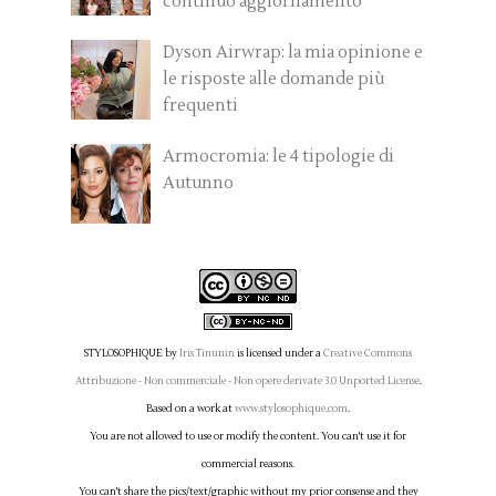
continuo aggiornamento
Dyson Airwrap: la mia opinione e
le risposte alle domande più
frequenti
Armocromia: le 4 tipologie di
Autunno
STYLOSOPHIQUE
by
Iris Tinunin
is licensed under a
Creative Commons
Attribuzione - Non commerciale - Non opere derivate 3.0 Unported License
.
Based on a work at
www.stylosophique.com
.
You are not allowed to use or modify the content. You can't use it for
commercial reasons.
You can't share the pics/text/graphic without my prior consense and they