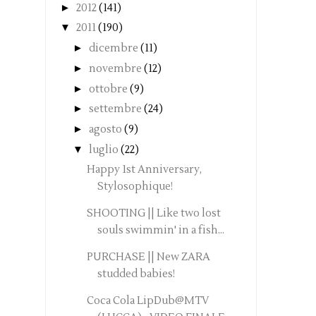
►
2012
(141)
▼
2011
(190)
►
dicembre
(11)
►
novembre
(12)
►
ottobre
(9)
►
settembre
(24)
►
agosto
(9)
▼
luglio
(22)
Happy 1st Anniversary,
Stylosophique!
SHOOTING || Like two lost
souls swimmin' in a fish...
PURCHASE || New ZARA
studded babies!
Coca Cola LipDub@MTV