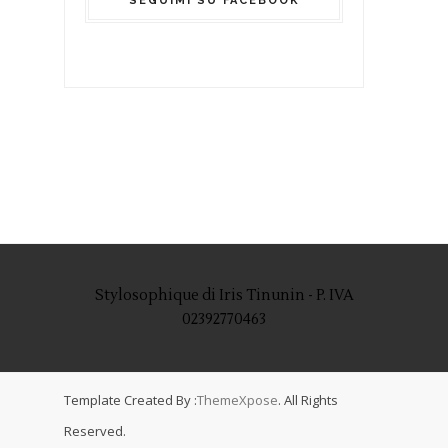
SEGUIMI SU FACEBOOK
Stylosophique di Iris Tinunin - P. IVA
02392770463
Template Created By :
ThemeXpose
. All Rights
Reserved.