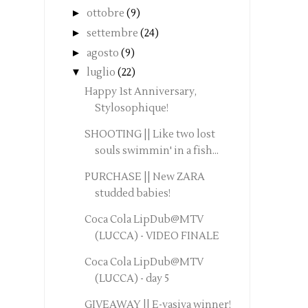
►
ottobre
(9)
►
settembre
(24)
►
agosto
(9)
▼
luglio
(22)
Happy 1st Anniversary,
Stylosophique!
SHOOTING || Like two lost
souls swimmin' in a fish...
PURCHASE || New ZARA
studded babies!
Coca Cola LipDub@MTV
(LUCCA) - VIDEO FINALE
Coca Cola LipDub@MTV
(LUCCA) - day 5
GIVEAWAY || E-vasiva winner!