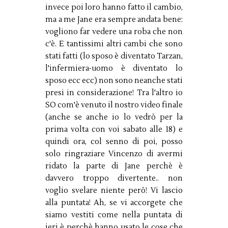
invece poi loro hanno fatto il cambio,
ma a me Jane era sempre andata bene:
vogliono far vedere una roba che non
c'è. E tantissimi altri cambi che sono
stati fatti (lo sposo è diventato Tarzan,
l'infermiera-uomo è diventato lo
sposo ecc ecc) non sono neanche stati
presi in considerazione! Tra l'altro io
SO com'è venuto il nostro video finale
(anche se anche io lo vedrò per la
prima volta con voi sabato alle 18) e
quindi ora, col senno di poi, posso
solo ringraziare Vincenzo di avermi
ridato la parte di Jane perchè è
davvero troppo divertente.. non
voglio svelare niente però! Vi lascio
alla puntata! Ah, se vi accorgete che
siamo vestiti come nella puntata di
ieri è perchè hanno usato le cose che