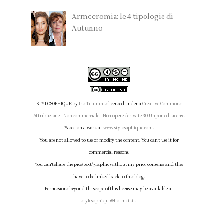
Armocromia: le 4 tipologie di
Autunno
STYLOSOPHIQUE
by
Iris Tinunin
is licensed under a
Creative Commons
Attribuzione - Non commerciale - Non opere derivate 3.0 Unported License
.
Based on a work at
www.stylosophique.com
.
You are not allowed to use or modify the content. You can't use it for
commercial reasons.
You can't share the pics/text/graphic without my prior consense and they
have to be linked back to this blog.
Permissions beyond the scope of this license may be available at
stylosophique@hotmail.it
.