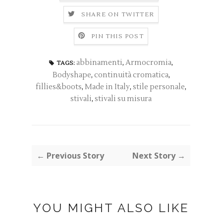
SHARE ON TWITTER
PIN THIS POST
abbinamenti
,
Armocromia
,
TAGS:
Bodyshape
,
continuità cromatica
,
fillies&boots
,
Made in Italy
,
stile personale
,
stivali
,
stivali su misura
← Previous Story
Next Story →
YOU MIGHT ALSO LIKE