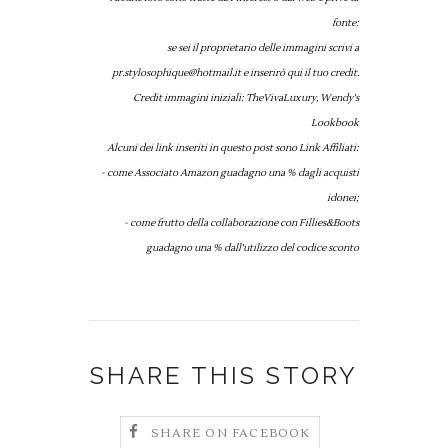
fonte:
se sei il proprietario delle immagini scrivi a
pr.stylosophique@hotmail.it e inserirò qui il tuo credit.
Credit immagini iniziali: TheVivaLuxury, Wendy's
Lookbook
Alcuni dei link inseriti in questo post sono Link Affiliati:
- come Associato Amazon guadagno una % dagli acquisti
idonei;
- come frutto della collaborazione con Fillies&Boots
guadagno una % dall'utilizzo del codice sconto
SHARE THIS STORY
SHARE ON FACEBOOK