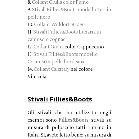
8.
Collant Giulia color Fumo
9.
Stivali Fillies&Boots modello Teti in
pelle nero
10.
Collant Woldorf 50 den
11.
Stivali Fillies&Boots Lunaria in
camoscio cognac
12.
Collant Giulia
color Cappuccino
13.
Stivali Fillies&Boots modello
Cosmea in pelle bordeaux
14.
Collant Calzitaly
nel colore
Vinaccia
Stivali Fillies&Boots
Gli stivali che ho utilizzato negli
esempi sono
Fillies&Boots
, stivali su
misura di polpaccio fatti a mano in
Italia. Sì, avete letto bene: su misura di