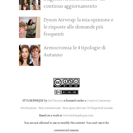
continuo aggiornamento
Dyson Airwrap: la mia opinione e
le risposte alle domande più
frequenti
Armocromia: le 4 tipologie di
Autunno
STYLOSOPHIQUE
by
Iris Tinunin
is licensed under a
Creative Commons
Attribuzione - Non commerciale - Non opere derivate 3.0 Unported License
.
Based on a work at
www.stylosophique.com
.
You are not allowed to use or modify the content. You can't use it for
commercial reasons.