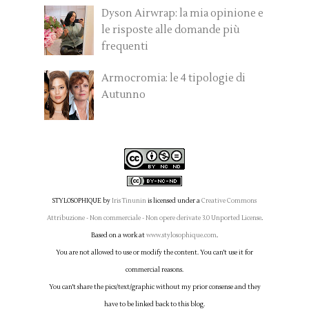
Dyson Airwrap: la mia opinione e
le risposte alle domande più
frequenti
Armocromia: le 4 tipologie di
Autunno
STYLOSOPHIQUE
by
Iris Tinunin
is licensed under a
Creative Commons
Attribuzione - Non commerciale - Non opere derivate 3.0 Unported License
.
Based on a work at
www.stylosophique.com
.
You are not allowed to use or modify the content. You can't use it for
commercial reasons.
You can't share the pics/text/graphic without my prior consense and they
have to be linked back to this blog.