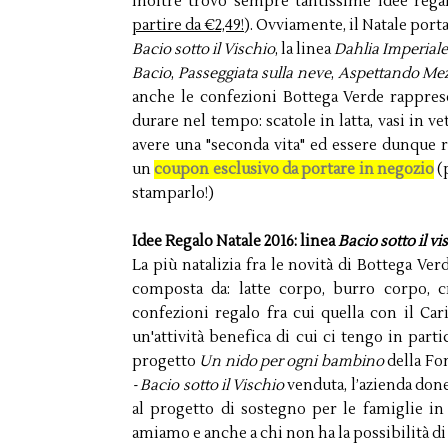
inoltre trovo sempre tantissime idee regal
partire da €2,49!
). Ovviamente, il Natale porta
Bacio sotto il Vischio
, la linea
Dahlia Imperiale
Bacio
,
Passeggiata sulla neve
,
Aspettando Me
anche le confezioni Bottega Verde rapprese
durare nel tempo: scatole in latta, vasi in 
avere una "seconda vita" ed essere dunque ri
un
coupon esclusivo da portare in negozio
(
stamparlo!)
Idee Regalo Natale 2016: linea
Bacio sotto il vi
La più natalizia fra le novità di Bottega Ve
composta da: latte corpo, burro corpo, 
confezioni regalo fra cui quella con il Car
un'attività benefica di cui ci tengo in parti
progetto
Un nido per ogni bambino
della Fo
- Bacio sotto il Vischio
venduta, l’azienda don
al progetto di sostegno per le famiglie in
amiamo e anche a chi non ha la possibilità di