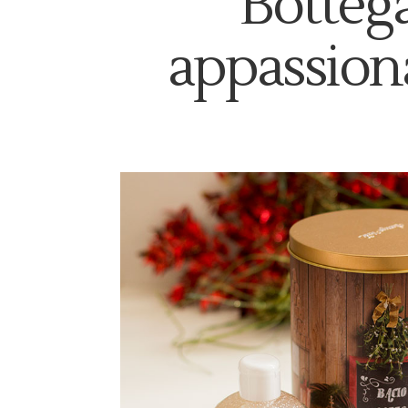
Botteg
appassiona