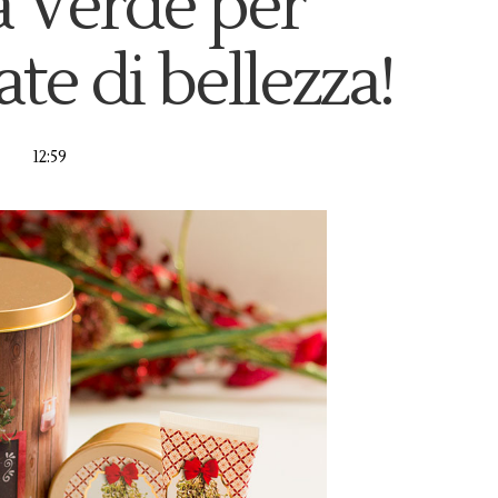
a Verde per
te di bellezza!
12:59