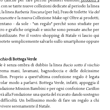
o (anche per fare piccoli pensieri esistono
prodotti a
 con se tante nuove collezioni dedicate al periodo: la linea
, la linea
Barberia Toscana
(per lui), l'eau de toilette
Via del
zzanotte
e la nuova Collezione Make-up! Oltre ai prodotti,
ntano - da sole - "un regalo" perché sono studiate per
vetro e grafiche originali e uniche sono pensate anche per
utilizzate. Per il vostro shopping di Natale vi lascio qui
potete semplicemente salvarlo sullo smartphone oppure
schio
di Bottega Verde
rde è senza ombra di dubbio la linea
Bacio sotto il vischio
crema mani, lavamani, bagnodoccia e delle dolcissime
illon. Proprio a quest'ultima confezione regalo è legata
colar modo a parlarvi. Bottega Verde, infatti, appoggia il
ndazione Mission Bambini e per ogni confezione
Carillon
erà alla Fondazione una quota del ricavato dando sostegno
 difficoltà. Un bellissimo modo di fare un regalo a chi
 vivere serenamente il Natale.