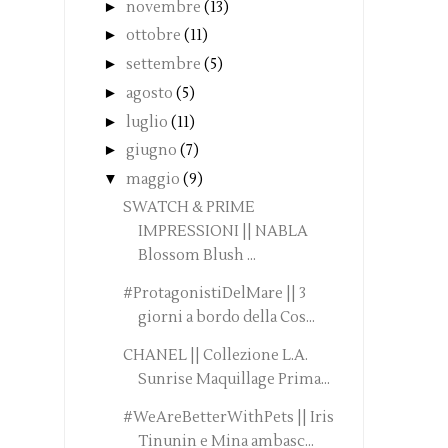
►
novembre
(13)
►
ottobre
(11)
►
settembre
(5)
►
agosto
(5)
►
luglio
(11)
►
giugno
(7)
▼
maggio
(9)
SWATCH & PRIME
IMPRESSIONI || NABLA
Blossom Blush ...
#ProtagonistiDelMare || 3
giorni a bordo della Cos...
CHANEL || Collezione L.A.
Sunrise Maquillage Prima...
#WeAreBetterWithPets || Iris
Tinunin e Mina ambasc...