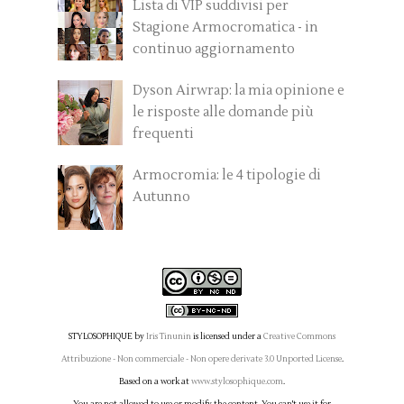
Lista di VIP suddivisi per
Stagione Armocromatica - in
continuo aggiornamento
Dyson Airwrap: la mia opinione e
le risposte alle domande più
frequenti
Armocromia: le 4 tipologie di
Autunno
STYLOSOPHIQUE
by
Iris Tinunin
is licensed under a
Creative Commons
Attribuzione - Non commerciale - Non opere derivate 3.0 Unported License
.
Based on a work at
www.stylosophique.com
.
You are not allowed to use or modify the content. You can't use it for