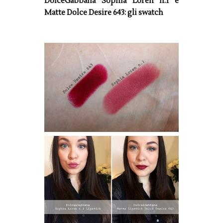
DolceGabbana Sophia Loren n.1 e
Matte Dolce Desire 643: gli swatch