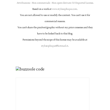
Attribuzione - Non commerciale - Non opere derivate 3.0 Unported License
.
Based on a work at
www.stylosophique.com
.
You are not allowed to use or modify the content. You can't use it for
commercial reasons.
You can't share the pics/text/graphic without my prior consense and they
have to be linked back to this blog.
Permissions beyond the scope of this license may be available at
stylosophique@hotmail.it
.