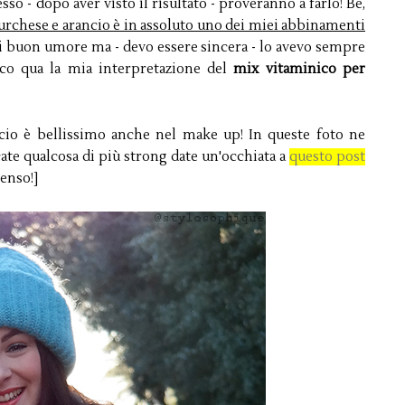
so - dopo aver visto il risultato - proveranno a farlo! Bè,
turchese e arancio è in assoluto uno dei miei abbinamenti
i buon umore ma - devo essere sincera - lo avevo sempre
ecco qua la mia interpretazione del
mix vitaminico per
cio è bellissimo anche nel make up! In queste foto ne
ate qualcosa di più strong date un'occhiata a
questo post
enso!]