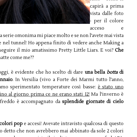
capirà a prima
vista dalle foto
- per il colore
acceso e
 la serie omonima mi piace molto e se non l'avete mai vista
rare nel tunnel! Ho appena finito di vedere anche Making a
guire il mio amatissimo Pretty Little Liars. E voi?
Che
matte come me??
oggi, è evidente che ho scelto di dare
una bella
botta
di
ennaio
. In Versilia (vivo a Forte dei Marmi tutto l'anno,
vamo sperimentato temperature così basse:
è stato uno
ino al giorno prima ce ne erano stati 12!
Ma l'inverno è
l freddo è accompagnato da
splendide giornate di cielo
colori pop
e accesi! Avevate intravisto qualcosa di questo
o detto che non avrebbero mai abbinato da sole 2 colori