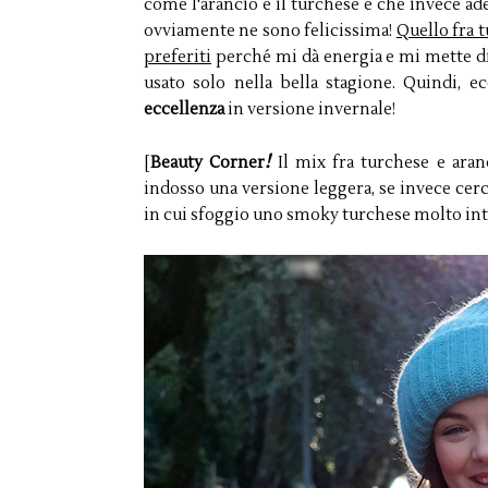
come l'arancio e il turchese e che invece ades
ovviamente ne sono felicissima!
Quello fra 
preferiti
perché mi dà energia e mi mette d
usato solo nella bella stagione. Quindi, 
eccellenza
in versione invernale!
!
[
Beauty Corner
Il mix fra turchese e aran
indosso una versione leggera, se invece cerc
in cui sfoggio uno smoky turchese molto int