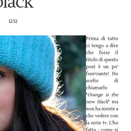
black
12:52
Prima di tutto
ci tengo a dire
che forse il
titolo di questo
post è un po'
fuorviante! Ho
scelto di
chiamarlo
"
Orange is the
new black
" ma
non ha niente a
che vedere con
la serie tv. L'ho
fatto - come si