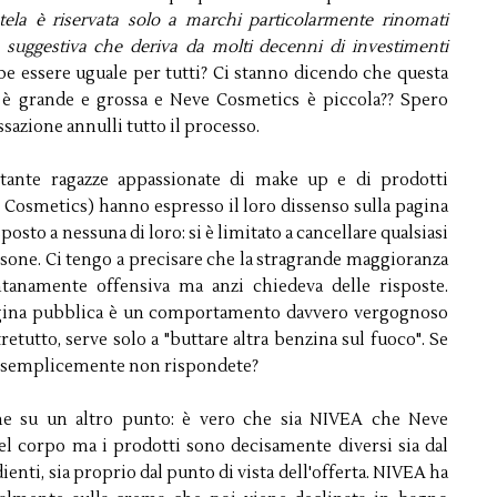
utela è riservata solo a marchi particolarmente rinomati
 suggestiva che deriva da molti decenni di investimenti
e essere uguale per tutti? Ci stanno dicendo che questa
 è grande e grossa e Neve Cosmetics è piccola?? Spero
sazione annulli tutto il processo.
e tante ragazze appassionate di make up e di prodotti
e Cosmetics) hanno espresso il loro dissenso sulla pagina
sto a nessuna di loro: si è limitato a cancellare qualsiasi
rsone. Ci tengo a precisare che la stragrande maggioranza
anamente offensiva ma anzi chiedeva delle risposte.
pagina pubblica è un comportamento davvero vergognoso
tutto, serve solo a "buttare altra benzina sul fuoco". Se
ché semplicemente non rispondete?
che su un altro punto: è vero che sia NIVEA che Neve
el corpo ma i prodotti sono decisamente diversi sia dal
enti, sia proprio dal punto di vista dell'offerta. NIVEA ha