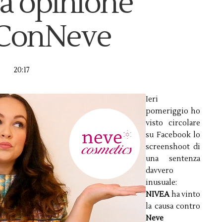
ia opinione
ConNeve
20:17
Ieri
pomeriggio ho
visto circolare
su Facebook lo
screenshoot di
una sentenza
davvero
inusuale:
NIVEA
ha vinto
la causa contro
Neve