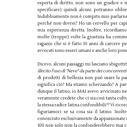
esperta di diritto, non sono un giudice 
specificare) quindi alcuni potranno obbi
Indubbiamente non è compito mio parlarne da
perché non dovrei? Ho un cervello per capir
mia esperienza diretta. Inoltre, ricordiamo
molte (troppe) volte la giustizia ha commes
ragazzo che si è fatto 10 anni di carcere 
avvocati sono esseri umani e anche loro pos
Dicevo, alcuni passaggi mi lasciano sbigotti
illecito l'uso di "Neve" da parte dei concorrenti
di prodotti di bellezza non può usare la p
significa ciò? Ma stiamo scherzando? A part
dunque il latino, io MAI avevo avvicinato
veramente credete che ci sia così tanta cult
la stessa radice latina confondibili?? Vi rico
figuriamoci se sa cosa sia il latino. Ino
conosciuto esclusivamente da appassionate c
100 non solo non la confonderebbero mai 