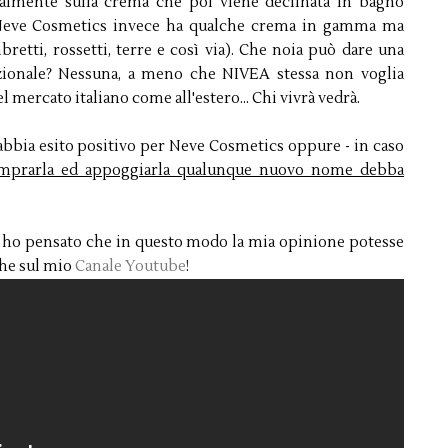
almente sulla crema che poi viene declinata in bagno
a. Neve Cosmetics invece ha qualche crema in gamma ma
etti, rossetti, terre e così via). Che noia può dare una
azionale? Nessuna, a meno che NIVEA stessa non voglia
l mercato italiano come all'estero... Chi vivrà vedrà.
abbia esito positivo per Neve Cosmetics oppure - in caso
mprarla ed appoggiarla qualunque nuovo nome debba
é ho pensato che in questo modo la mia opinione potesse
che sul mio
Canale Youtube
!