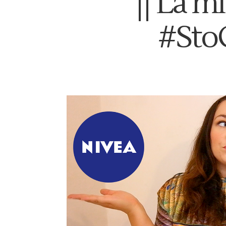
|| La m
#Sto