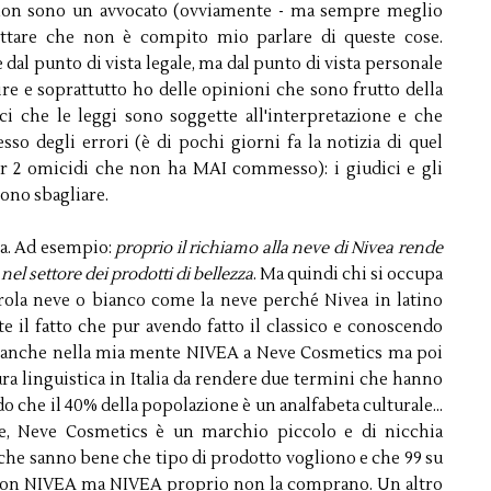
e non sono un avvocato (ovviamente - ma sempre meglio
ettare che non è compito mio parlare di queste cose.
l punto di vista legale, ma dal punto di vista personale
e e soprattutto ho delle opinioni che sono frutto della
ci che le leggi sono soggette all'interpretazione e che
so degli errori (è di pochi giorni fa la notizia di quel
per 2 omicidi che non ha MAI commesso): i giudici e gli
sono sbagliare.
ta. Ad esempio:
proprio il richiamo alla neve di Nivea rende
 nel settore dei prodotti di bellezza
. Ma quindi chi si occupa
arola neve o bianco come la neve perché Nivea in latino
e il fatto che pur avendo fatto il classico e conoscendo
 neanche nella mia mente NIVEA a Neve Cosmetics ma poi
ura linguistica in Italia da rendere due termini che hanno
rdo che il 40% della popolazione è un analfabeta culturale...
ltre, Neve Cosmetics è un marchio piccolo e di nicchia
he sanno bene che tipo di prodotto vogliono e che 99 su
con NIVEA ma NIVEA proprio non la comprano. Un altro