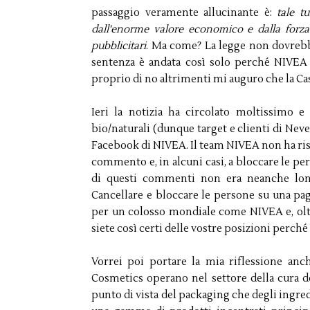
passaggio veramente allucinante è:
tale t
dall'enorme valore economico e dalla forza
pubblicitari
. Ma come? La legge non dovrebb
sentenza è andata così solo perché NIVEA
proprio di no altrimenti mi auguro che la Cas
Ieri la notizia ha circolato moltissimo 
bio/naturali (dunque target e clienti di Nev
Facebook di NIVEA. Il team NIVEA non ha rispo
commento e, in alcuni casi, a bloccare le pe
di questi commenti non era neanche lont
Cancellare e bloccare le persone su una 
per un colosso mondiale come NIVEA e, oltre
siete così certi delle vostre posizioni per
Vorrei poi portare la mia riflessione an
Cosmetics operano nel settore della cura d
punto di vista del packaging che degli ingredi