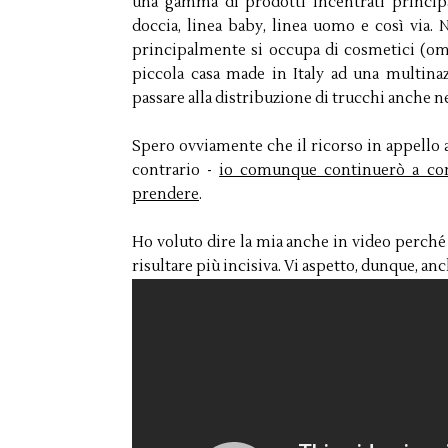
una gamma di prodotti incentrati princip
doccia, linea baby, linea uomo e così vi
principalmente si occupa di cosmetici (ombr
piccola casa made in Italy ad una multin
passare alla distribuzione di trucchi anche ne
Spero ovviamente che il ricorso in appello 
contrario -
io comunque continuerò a co
prendere
.
Ho voluto dire la mia anche in video perch
risultare più incisiva. Vi aspetto, dunque, an