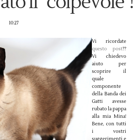
to il "colpevole"!
10:27
Vi ricordate
questo post
??
Vi chiedevo
aiuto per
scoprire il
quale
componente
della Banda dei
Gatti avesse
rubato la pappa
alla mia Mina!
Bene, con tutti
i vostri
suggerimenti e