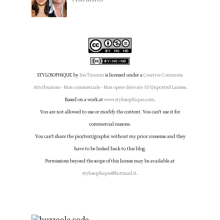
STYLOSOPHIQUE
by
Iris Tinunin
is licensed under a
Creative Commons
Attribuzione - Non commerciale - Non opere derivate 3.0 Unported License
.
Based on a work at
www.stylosophique.com
.
You are not allowed to use or modify the content. You can't use it for
commercial reasons.
You can't share the pics/text/graphic without my prior consense and they
have to be linked back to this blog.
Permissions beyond the scope of this license may be available at
stylosophique@hotmail.it
.