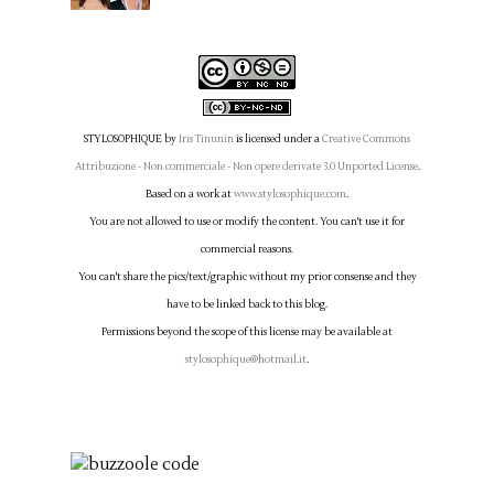
STYLOSOPHIQUE
by
Iris Tinunin
is licensed under a
Creative Commons
Attribuzione - Non commerciale - Non opere derivate 3.0 Unported License
.
Based on a work at
www.stylosophique.com
.
You are not allowed to use or modify the content. You can't use it for
commercial reasons.
You can't share the pics/text/graphic without my prior consense and they
have to be linked back to this blog.
Permissions beyond the scope of this license may be available at
stylosophique@hotmail.it
.