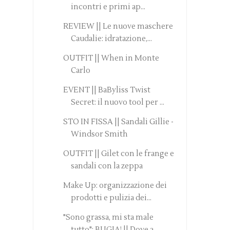
incontri e primi ap...
REVIEW || Le nuove maschere
Caudalie: idratazione,...
OUTFIT || When in Monte
Carlo
EVENT || BaByliss Twist
Secret: il nuovo tool per ...
STO IN FISSA || Sandali Gillie -
Windsor Smith
OUTFIT || Gilet con le frange e
sandali con la zeppa
Make Up: organizzazione dei
prodotti e pulizia dei...
"Sono grassa, mi sta male
tutto": BUGIA! || Dove a...