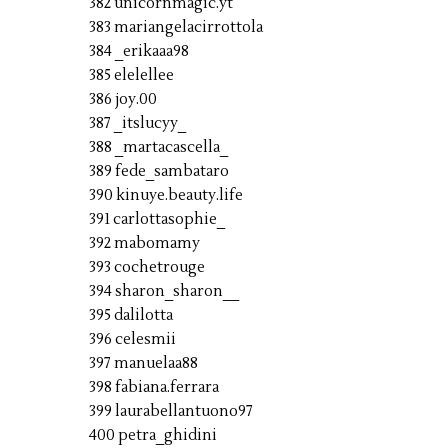
382 unicornmagic.yt
383 mariangelacirrottola
384 _erikaaa98
385 elelellee
386 joy.00
387 _itslucyy_
388 _martacascella_
389 fede_sambataro
390 kinuye.beauty.life
391 carlottasophie_
392 mabomamy
393 cochetrouge
394 sharon_sharon__
395 dalilotta
396 celesmii
397 manuelaa88
398 fabiana.ferrara
399 laurabellantuono97
400 petra_ghidini