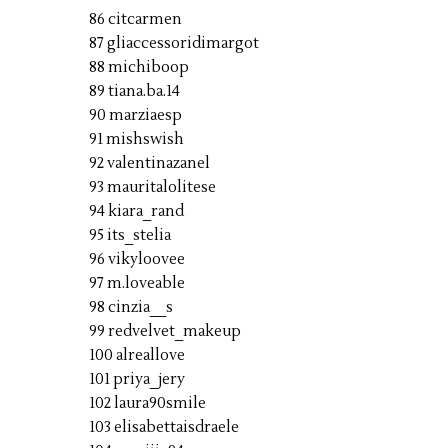
86 citcarmen
87 gliaccessoridimargot
88 michiboop
89 tiana.ba.14
90 marziaesp
91 mishswish
92 valentinazanel
93 mauritalolitese
94 kiara_rand
95 its_stelia
96 vikyloovee
97 m.loveable
98 cinzia__s
99 redvelvet_makeup
100 alreallove
101 priya_jery
102 laura90smile
103 elisabettaisdraele