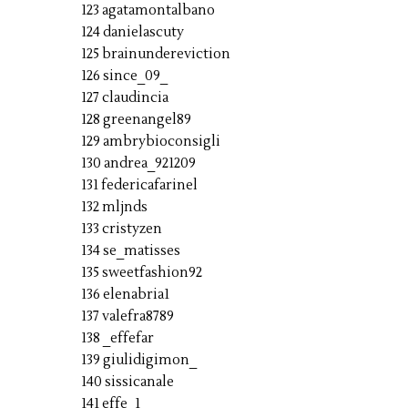
123 agatamontalbano
124 danielascuty
125 brainundereviction
126 since_09_
127 claudincia
128 greenangel89
129 ambrybioconsigli
130 andrea_921209
131 federicafarinel
132 mljnds
133 cristyzen
134 se_matisses
135 sweetfashion92
136 elenabria1
137 valefra8789
138 _effefar
139 giulidigimon_
140 sissicanale
141 effe_1