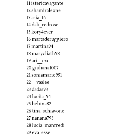
11 istericavagante
12 shamiraleone
13 asia_16
14 dali_redrose
15 kory4ever
16 martaderuggiero
17 martina94
18 marycliath98
19 ari__cxc
20 giuliana1007
21 soniamario951
22 __vaalee
23 dadas93
24 luciia_94
25 bebina82
26 tina_schiavone
27 nanana793
28 lucia_manfredi
29 eva_esse