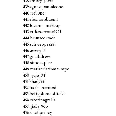
438 ambry_picci
439 agnesepantaleone
440 ire90ne
441 eleonorabuemi
442 loveme_makeup
443 erikasaccone1991
444 brunacorrado
445 schweppes28
446 awww_7
447 giiadadrew
448 simonapicc
449 mariacristinastumpo
450 _juju_94
451 khady95
452 lucia_marino6
453 bettyplumeofficial
454 caterinagrella
455 giada_96p
456 sarahprincy