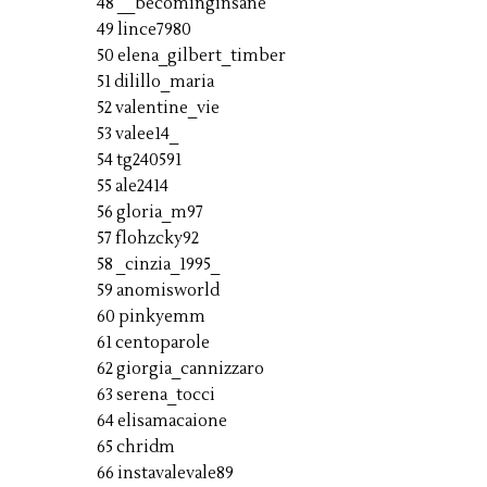
48 __becominginsane
49 lince7980
50 elena_gilbert_timber
51 dilillo_maria
52 valentine_vie
53 valee14_
54 tg240591
55 ale2414
56 gloria_m97
57 flohzcky92
58 _cinzia_1995_
59 anomisworld
60 pinkyemm
61 centoparole
62 giorgia_cannizzaro
63 serena_tocci
64 elisamacaione
65 chridm
66 instavalevale89