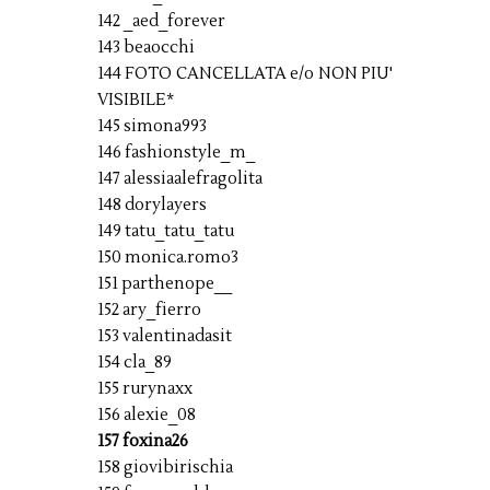
142 _aed_forever
143 beaocchi
144 FOTO CANCELLATA e/o NON PIU'
VISIBILE*
145 simona993
146 fashionstyle_m_
147 alessiaalefragolita
148 dorylayers
149 tatu_tatu_tatu
150 monica.romo3
151 parthenope__
152 ary_fierro
153 valentinadasit
154 cla_89
155 rurynaxx
156 alexie_08
157 foxina26
158 giovibirischia