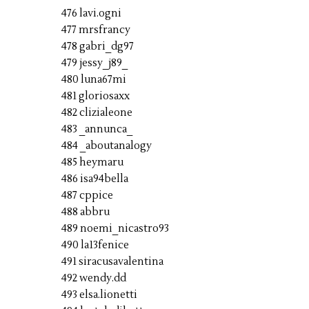
476 lavi.ogni
477 mrsfrancy
478 gabri_dg97
479 jessy_j89_
480 luna67mi
481 gloriosaxx
482 clizialeone
483 _annunca_
484 _aboutanalogy
485 heymaru
486 isa94bella
487 cppice
488 abbru
489 noemi_nicastro93
490 la13fenice
491 siracusavalentina
492 wendy.dd
493 elsa.lionetti