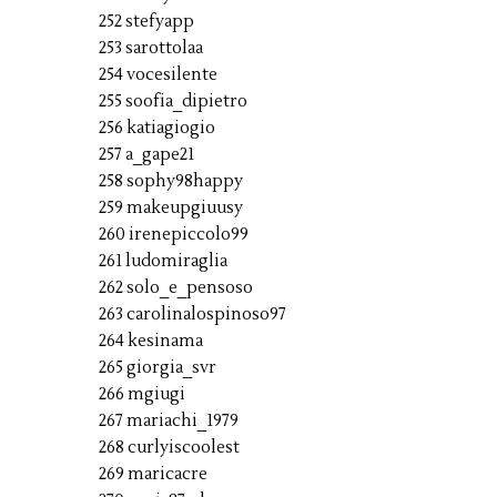
252 stefyapp
253 sarottolaa
254 vocesilente
255 soofia_dipietro
256 katiagiogio
257 a_gape21
258 sophy98happy
259 makeupgiuusy
260 irenepiccolo99
261 ludomiraglia
262 solo_e_pensoso
263 carolinalospinoso97
264 kesinama
265 giorgia_svr
266 mgiugi
267 mariachi_1979
268 curlyiscoolest
269 maricacre