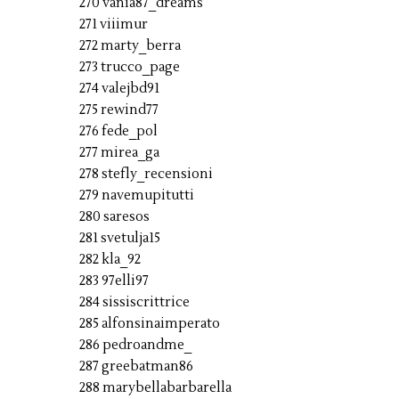
270 vania87_dreams
271 viiimur
272 marty_berra
273 trucco_page
274 valejbd91
275 rewind77
276 fede_pol
277 mirea_ga
278 stefly_recensioni
279 navemupitutti
280 saresos
281 svetulja15
282 kla_92
283 97elli97
284 sissiscrittrice
285 alfonsinaimperato
286 pedroandme_
287 greebatman86
288 marybellabarbarella