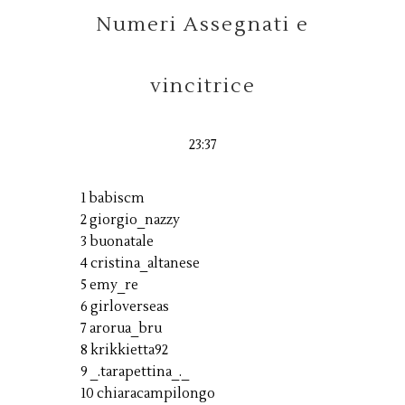
Numeri Assegnati e
vincitrice
23:37
1 babiscm
2 giorgio_nazzy
3 buonatale
4 cristina_altanese
5 emy_re
6 girloverseas
7 arorua_bru
8 krikkietta92
9 _.tarapettina_._
10 chiaracampilongo