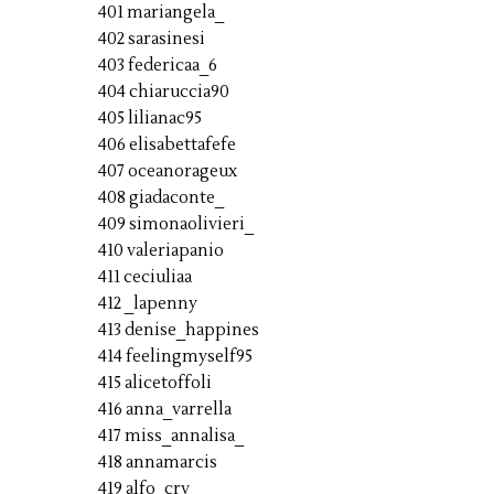
401 mariangela_
402 sarasinesi
403 federicaa_6
404 chiaruccia90
405 lilianac95
406 elisabettafefe
407 oceanorageux
408 giadaconte_
409 simonaolivieri_
410 valeriapanio
411 ceciuliaa
412 _lapenny
413 denise_happines
414 feelingmyself95
415 alicetoffoli
416 anna_varrella
417 miss_annalisa_
418 annamarcis
419 alfo_crv