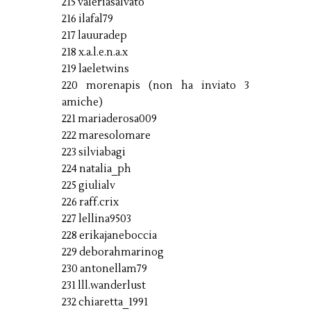
215 valeriasalvato
216 ilafal79
217 lauuradep
218 x.a.l.e.n.a.x
219 laeletwins
220 morenapis (non ha inviato 3
amiche)
221 mariaderosa009
222 maresolomare
223 silviabagi
224 natalia_ph
225 giulialv
226 raff.crix
227 lellina9503
228 erikajaneboccia
229 deborahmarinog
230 antonellam79
231 lll.wanderlust
232 chiaretta_1991