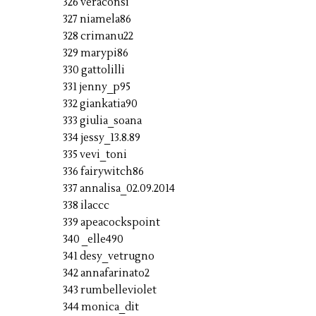
326 veraconsi
327 niamela86
328 crimanu22
329 marypi86
330 gattolilli
331 jenny_p95
332 giankatia90
333 giulia_soana
334 jessy_13.8.89
335 vevi_toni
336 fairywitch86
337 annalisa_02.09.2014
338 ilaccc
339 apeacockspoint
340 _elle490
341 desy_vetrugno
342 annafarinato2
343 rumbelleviolet
344 monica_dit