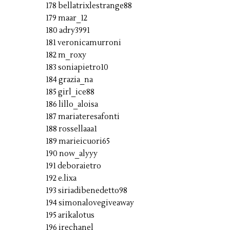
178 bellatrixlestrange88
179 maar_12
180 adry3991
181 veronicamurroni
182 m_roxy
183 soniapietro10
184 grazia_na
185 girl_ice88
186 lillo_aloisa
187 mariateresafonti
188 rossellaaa1
189 marieicuori65
190 now_alyyy
191 deboraietro
192 e.lixa
193 siriadibenedetto98
194 simonalovegiveaway
195 arikalotus
196 irechanel