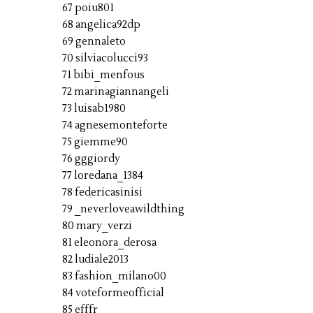
67 poiu801
68 angelica92dp
69 gennaleto
70 silviacolucci93
71 bibi_menfous
72 marinagiannangeli
73 luisab1980
74 agnesemonteforte
75 giemme90
76 gggiordy
77 loredana_1384
78 federicasinisi
79 _neverloveawildthing
80 mary_verzi
81 eleonora_derosa
82 ludiale2013
83 fashion_milano00
84 voteformeofficial
85 efffr