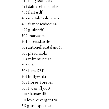
494 lostyledibetty
495 dalila_ellis_curtis
496 ilariasdf
497 marialuisalorusso
498 francescabocina
499 giuliyy90
500 marysdru
501 serena.basile
502 antonellacatalano69
503 pieronzola
504 mimmuccia7
505 serenalat
506 lucia17811
507 hollyw_ila
508 horse_forever___
509 i_can_fly100
510 elainamilli
511 love_divergent20
512 giuseppeenza