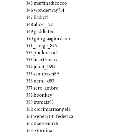
345 martinadicocco_
346 wonderway714
347 iladicri_
348 alice__92
349 gaddicted
350 giorgiaagiordano
351 _rouge_876
352 punkorrock
353 heartburnx
354 juliet_1694
355 samipasci89
356 nemi_d93
357 sere_ambro
358 hoonkey_
359 iramaia95
360 ciccimarraangela
361 weheartit_federica
362 manusun96
363 g3orgina