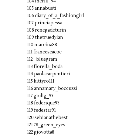
104 meriii_94
105 annabueti
106 diary_of_a_fashiongirl
107 princiapessa
108 renegadeturin
109 thetruedylan
110 marcina88
111 francescacoc
112 _bluegram_
113 fiorella_boda
114 paolacarpentieri
115 kittyro111
116 annamary_boccuzzi
117 giulig_93
118 federique93
119 fedestar91
120 sebianathebest
121 78_green_eyes
122 giovotta8