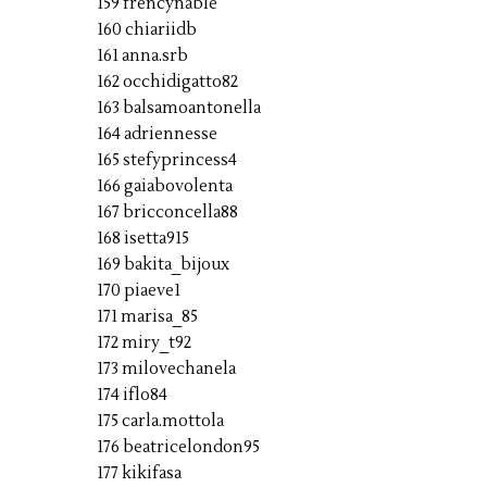
159 frencynable
160 chiariidb
161 anna.srb
162 occhidigatto82
163 balsamoantonella
164 adriennesse
165 stefyprincess4
166 gaiabovolenta
167 bricconcella88
168 isetta915
169 bakita_bijoux
170 piaeve1
171 marisa_85
172 miry_t92
173 milovechanela
174 iflo84
175 carla.mottola
176 beatricelondon95
177 kikifasa