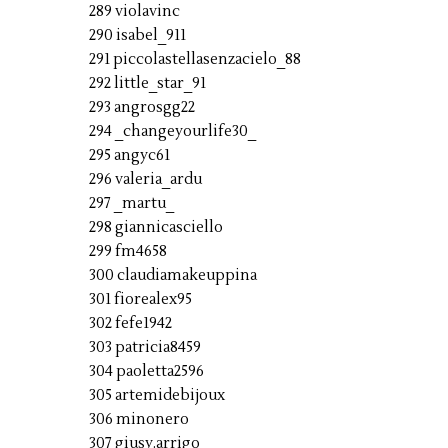
289 violavinc
290 isabel_911
291 piccolastellasenzacielo_88
292 little_star_91
293 angrosgg22
294 _changeyourlife30_
295 angyc61
296 valeria_ardu
297 _martu_
298 giannicasciello
299 fm4658
300 claudiamakeuppina
301 fiorealex95
302 fefe1942
303 patricia8459
304 paoletta2596
305 artemidebijoux
306 minonero
307 giusy.arrigo