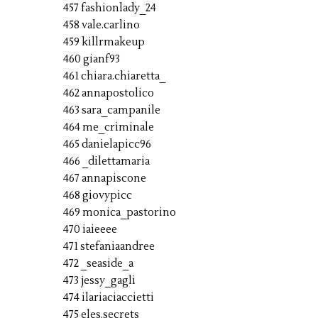
457 fashionlady_24
458 vale.carlino
459 killrmakeup
460 gianf93
461 chiara.chiaretta_
462 annapostolico
463 sara_campanile
464 me_criminale
465 danielapicc96
466 _dilettamaria
467 annapiscone
468 giovypicc
469 monica_pastorino
470 iaieeee
471 stefaniaandree
472 _seaside_a
473 jessy_gagli
474 ilariaciaccietti
475 eles.secrets