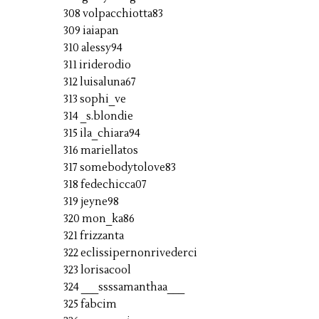
308 volpacchiotta83
309 iaiapan
310 alessy94
311 iriderodio
312 luisaluna67
313 sophi_ve
314 _s.blondie
315 ila_chiara94
316 mariellatos
317 somebodytolove83
318 fedechicca07
319 jeyne98
320 mon_ka86
321 frizzanta
322 eclissipernonrivederci
323 lorisacool
324 ___ssssamanthaa___
325 fabcim