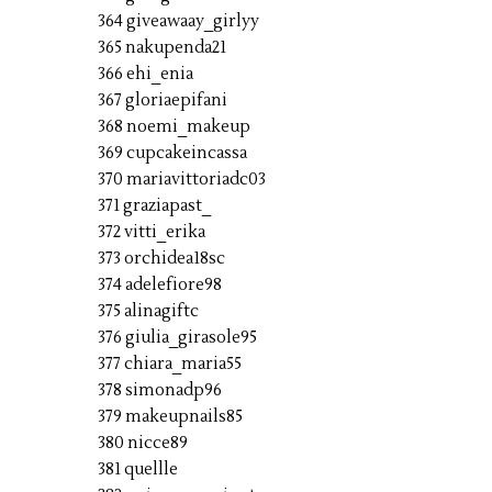
364 giveawaay_girlyy
365 nakupenda21
366 ehi_enia
367 gloriaepifani
368 noemi_makeup
369 cupcakeincassa
370 mariavittoriadc03
371 graziapast_
372 vitti_erika
373 orchidea18sc
374 adelefiore98
375 alinagiftc
376 giulia_girasole95
377 chiara_maria55
378 simonadp96
379 makeupnails85
380 nicce89
381 quellle