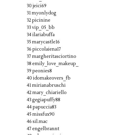
30 jeici69
31 myonlydog
32 picinine
33 vip_05_bb
34 ilariabuffa
35 marycastle16
36 piccolaiena17
37 margheritasciortino
38 emily_love_makeup_
39 peonies8
40 idomakeovers_fb
41 mirianabruschi
42 mary_chiariello
43 gegiapuffy88
44 papuccia83
45 missfux90
46 sil.mac
47 engelbrannt