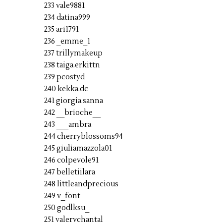
233 vale9881
234 datina999
235 ari1791
236 _emme_1
237 trillymakeup
238 taiga.erkittn
239 pcostyd
240 kekka.dc
241 giorgia.sanna
242 __brioche__
243 ___ambra
244 cherryblossoms94
245 giuliamazzola01
246 colpevole91
247 belletiilara
248 littleandprecious
249 v_font
250 godlksu_
251 valerychantal