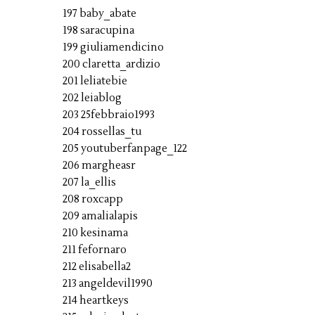
197 baby_abate
198 saracupina
199 giuliamendicino
200 claretta_ardizio
201 leliatebie
202 leiablog
203 25febbraio1993
204 rossellas_tu
205 youtuberfanpage_122
206 margheasr
207 la_ellis
208 roxcapp
209 amalialapis
210 kesinama
211 fefornaro
212 elisabella2
213 angeldevil1990
214 heartkeys