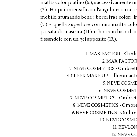
matita color platino (6.), successivamente mi
(7.). Ho poi intensificato l'angolo esterno c
mobile, sfumando bene i bordi fra i colori. I
(9.) e quella superiore con una matita col
passata di mascara (11.) e ho concluso il t
fissandole con un gel apposito (13.).
1. MAX FACTOR - Skinl
2. MAX FACTOR 
3. NEVE COSMETICS - Ombretto
4. SLEEK MAKE UP - Illuminante 
5. NEVE COSMET
6. NEVE COSMETIC
7. NEVE COSMETICS - Ombretto 
8. NEVE COSMETICS - Ombrett
9. NEVE COSMETICS - Ombretto
10. NEVE COSMET
11. REVLON
12. NEVE C