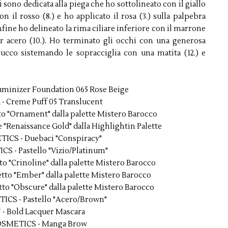
 sono dedicata alla piega che ho sottolineato con il giallo
on il rosso (8.) e ho applicato il rosa (3.) sulla palpebra
nfine ho delineato la rima ciliare inferiore con il marrone
or acero (10.). Ho terminato gli occhi con una generosa
rucco sistemando le sopracciglia con una matita (12.) e
uminizer Foundation 065 Rose Beige
- Creme Puff 05 Translucent
 "Ornament" dalla palette Mistero Barocco
"Renaissance Gold" dalla Highlightin Palette
ICS - Duebaci "Conspiracy"
S - Pastello "Vizio/Platinum"
"Crinoline" dalla palette Mistero Barocco
o "Ember" dalla palette Mistero Barocco
 "Obscure" dalla palette Mistero Barocco
ICS - Pastello "Acero/Brown"
 - Bold Lacquer Mascara
OSMETICS - Manga Brow