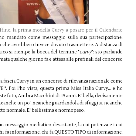
fine, la prima modella Curvy a posare per il Calendario
nno mandato come messaggio sulla sua partecipazione,
 ciò che avrebbero invece dovuto trasmettere. A distanza di
ico si riempe la bocca del termine "
curvy
": sto parlando
mata qualche giorno fa e attesa alle prefinali del concorso
a fascia Curvy in un concorso di rilevanza nazionale come
". Poi l'ho vista, questa prima Miss Italia Curvy... e ho
este foto, Ambra Macchini di 19 anni. E' bella, decisamente
 neanche un po', neanche guardandola di sfuggita, neanche
 tutto normale. E' bellissima e normopeso.
n messaggio mediatico devastante, la cui potenza e i cui
Chi fa informazione, chi fa QUESTO TIPO di informazione,