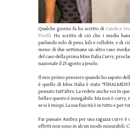
Qualche giorno fa ho scritto di
Candice Huf
Pirelli
. Ho scritto di ciò che i media ha
parlando solo di peso, kili e cellulite, e di
meno di due settimane un altro caso mediat
del caso della prima Miss Italia Curvy, procla
nazionale il 25 agosto a Jesolo.
Il mio primo pensiero quando ho saputo dell
è quello di Miss Italia è stato "FINALMENTE!
pensato tutt'altro. La vedete anche voi In qu
bella e questo è innegabile. Ma non è curvy,
se si è miopi. La sua fisicità è in tutto e per
Far passare Ambra per una ragazza curvy è u
effetti non sono in alcun modo misurabili. 