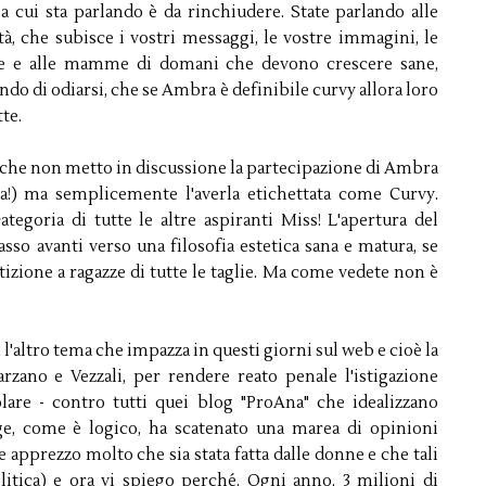
 cui sta parlando è da rinchiudere. State parlando alle
età, che subisce i vostri messaggi, le vostre immagini, le
nne e alle mamme di domani che devono crescere sane,
ndo di odiarsi, che se Ambra è definibile curvy allora loro
te.
e che non metto in discussione la partecipazione di Ambra
ma!) ma semplicemente l'averla etichettata come Curvy.
tegoria di tutte le altre aspiranti Miss! L'apertura del
asso avanti verso una filosofia estetica sana e matura, se
izione a ragazze di tutte le taglie. Ma come vedete non è
l'altro tema che impazza in questi giorni sul web e cioè la
rzano e Vezzali, per rendere reato penale l'istigazione
olare - contro tutti quei blog "ProAna" che idealizzano
gge, come è logico, ha scatenato una marea di opinioni
e apprezzo molto che sia stata fatta dalle donne e che tali
itica) e ora vi spiego perché. Ogni anno, 3 milioni di