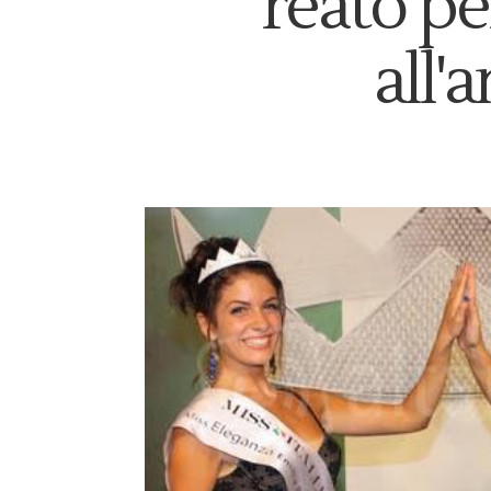
reato pe
all'