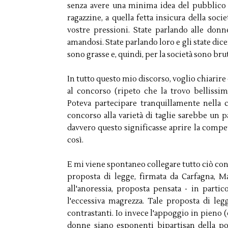
senza avere una minima idea del pubblico a
ragazzine, a quella fetta insicura della soci
vostre pressioni. State parlando alle do
amandosi. State parlando loro e gli state dice
sono grasse e, quindi, per la società sono brut
In tutto questo mio discorso, voglio chiarir
al concorso (ripeto che la trovo bellissi
Poteva partecipare tranquillamente nella ca
concorso alla varietà di taglie sarebbe un p
davvero questo significasse aprire la compet
così.
E mi viene spontaneo collegare tutto ciò con 
proposta di legge, firmata da Carfagna, Ma
all'anoressia, proposta pensata - in partic
l'eccessiva magrezza. Tale proposta di le
contrastanti. Io invece l'appoggio in pieno (
donne siano esponenti bipartisan della pol