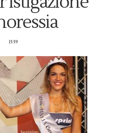
r istigazione
anoressia
15:59