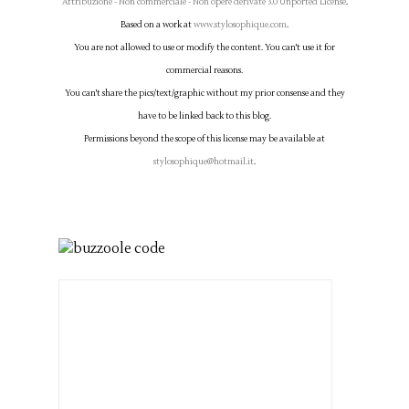
Attribuzione - Non commerciale - Non opere derivate 3.0 Unported License
.
Based on a work at
www.stylosophique.com
.
You are not allowed to use or modify the content. You can't use it for
commercial reasons.
You can't share the pics/text/graphic without my prior consense and they
have to be linked back to this blog.
Permissions beyond the scope of this license may be available at
stylosophique@hotmail.it
.