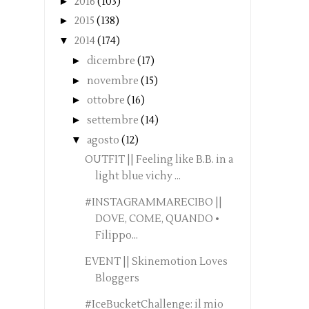
►
2016
(103)
►
2015
(138)
▼
2014
(174)
►
dicembre
(17)
►
novembre
(15)
►
ottobre
(16)
►
settembre
(14)
▼
agosto
(12)
OUTFIT || Feeling like B.B. in a
light blue vichy ...
#INSTAGRAMMARECIBO ||
DOVE, COME, QUANDO •
Filippo...
EVENT || Skinemotion Loves
Bloggers
#IceBucketChallenge: il mio