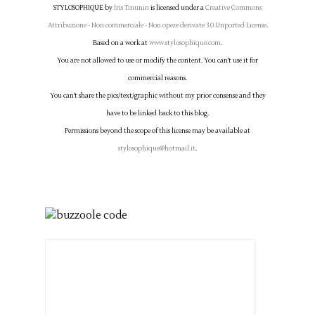
STYLOSOPHIQUE
by
Iris Tinunin
is licensed under a
Creative Commons
Attribuzione - Non commerciale - Non opere derivate 3.0 Unported License
.
Based on a work at
www.stylosophique.com
.
You are not allowed to use or modify the content. You can't use it for
commercial reasons.
You can't share the pics/text/graphic without my prior consense and they
have to be linked back to this blog.
Permissions beyond the scope of this license may be available at
stylosophique@hotmail.it
.