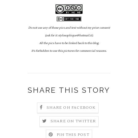
Do not use any of those pics and text without my prior consent
(ask for it: stylosophique@hotmail.it).
All the pics have to be linked back to this blog.
It's forbidden to use this pictures for commercial reasons.
SHARE THIS STORY
SHARE ON FACEBOOK
SHARE ON TWITTER
PIN THIS POST