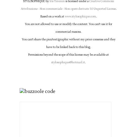
STYLOSOPHIQUE
by
Iris Tinunin
is licensed under a
Creative Commons
Attribuzione - Non commerciale - Non opere derivate 3.0 Unported License
.
Based on a work at
www.stylosophique.com
.
You are not allowed to use or modify the content. You can't use it for
commercial reasons.
You can't share the pics/text/graphic without my prior consense and they
have to be linked back to this blog.
Permissions beyond the scope of this license may be available at
stylosophique@hotmail.it
.