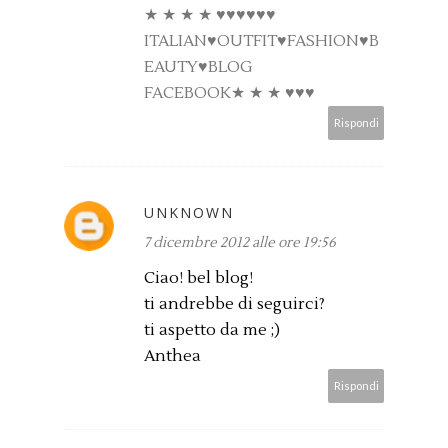
★ ★ ★ ★ ♥♥♥♥♥♥
ITALIAN♥OUTFIT♥FASHION♥B
EAUTY♥BLOG
FACEBOOK★ ★ ★ ♥♥♥
Rispondi
UNKNOWN
7 dicembre 2012 alle ore 19:56
Ciao! bel blog!
ti andrebbe di seguirci?
ti aspetto da me ;)
Anthea
Rispondi