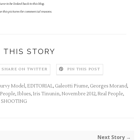
have to be linked back to this blog.
use this pictures for commercial reasons.
 THIS STORY
SHARE ON TWITTER
PIN THIS POST
urvy Model
,
EDITORIAL
,
Galeotti Piume
,
Georges Morand
,
People
,
Iblues
,
Iris Tinunin
,
Novembre 2012
,
Real People
,
SHOOTING
Next Story →