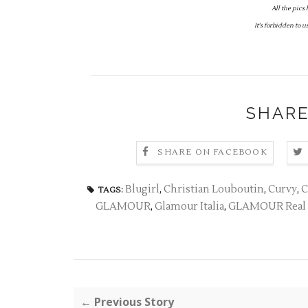
All the pics 
It's forbidden to 
SHARE
SHARE ON FACEBOOK
Blugirl
,
Christian Louboutin
,
Curvy
,
C
TAGS:
GLAMOUR
,
Glamour Italia
,
GLAMOUR Real 
← Previous Story