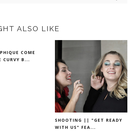
GHT ALSO LIKE
PHIQUE COME
 CURVY B...
SHOOTING || "GET READY
WITH US" FEA...