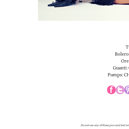
T
Boler
Ore
Guanti
Pumps: C
Do not use any of those pics and text wi