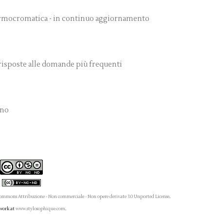
 Armocromatica - in continuo aggiornamento
 risposte alle domande più frequenti
nno
ommons Attribuzione - Non commerciale - Non opere derivate 3.0 Unported License
.
 work at
www.stylosophique.com
.