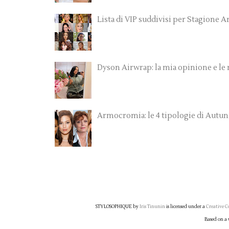
Lista di VIP suddivisi per Stagione
Dyson Airwrap: la mia opinione e le
Armocromia: le 4 tipologie di Autu
STYLOSOPHIQUE
by
Iris Tinunin
is licensed under a
Creative C
Based on a