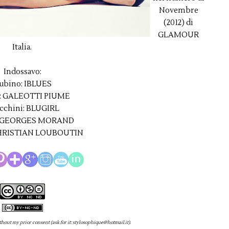
Novembre
(2012) di
GLAMOUR
Italia.
Indossavo:
ubino: IBLUES
o: GALEOTTI PIUME
cchini: BLUGIRL
: GEORGES MORAND
HRISTIAN LOUBOUTIN
thout my prior consent (ask for it: stylosophique@hotmail.it).