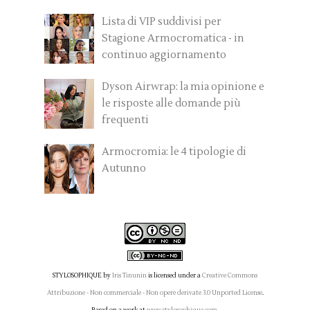
Lista di VIP suddivisi per
Stagione Armocromatica - in
continuo aggiornamento
Dyson Airwrap: la mia opinione e
le risposte alle domande più
frequenti
Armocromia: le 4 tipologie di
Autunno
STYLOSOPHIQUE
by
Iris Tinunin
is licensed under a
Creative Commons
Attribuzione - Non commerciale - Non opere derivate 3.0 Unported License
.
Based on a work at
www.stylosophique.com
.