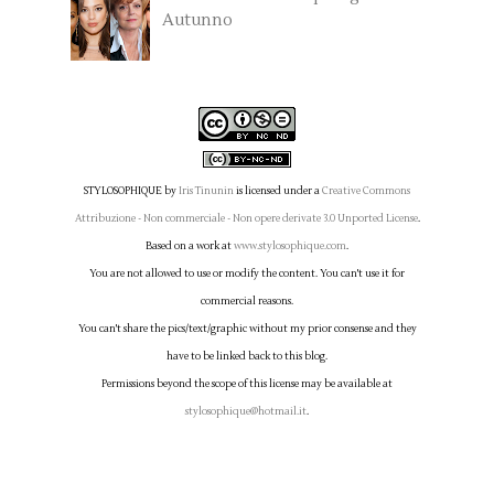
Autunno
STYLOSOPHIQUE
by
Iris Tinunin
is licensed under a
Creative Commons
Attribuzione - Non commerciale - Non opere derivate 3.0 Unported License
.
Based on a work at
www.stylosophique.com
.
You are not allowed to use or modify the content. You can't use it for
commercial reasons.
You can't share the pics/text/graphic without my prior consense and they
have to be linked back to this blog.
Permissions beyond the scope of this license may be available at
stylosophique@hotmail.it
.