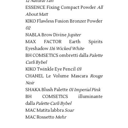
12 Natural Tan
ESSENCE Fixing Compact Powder
All
About Matt
KIKO Flawless Fusion Bronzer Powder
02
NABLA Brow Divine
Jupiter
MAX FACTOR Earth Spirits
Eyeshadow
116 Wicked White
BH COMSETICS ombretti dalla
Palette
Carli Bybel
KIKO Twinkle Eye Pencil
03
CHANEL Le Volume Mascara
Rouge
Noir
SHAKA Blush Palette
01 Imperial Pink
BH COMSETICS illuminante
dalla
Palette Carli Bybel
MAC Matita labbra
Soar
MAC Rossetto
Mehr