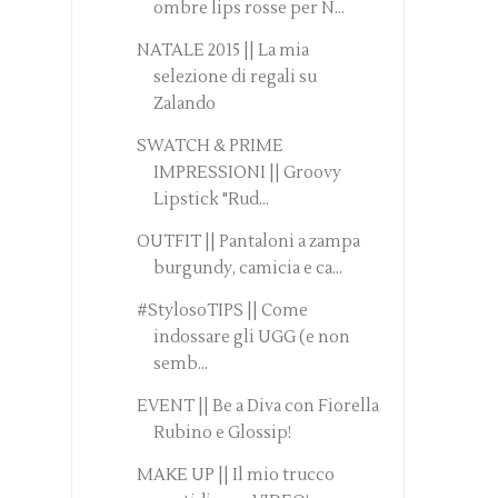
ombre lips rosse per N...
NATALE 2015 || La mia
selezione di regali su
Zalando
SWATCH & PRIME
IMPRESSIONI || Groovy
Lipstick "Rud...
OUTFIT || Pantaloni a zampa
burgundy, camicia e ca...
#StylosoTIPS || Come
indossare gli UGG (e non
semb...
EVENT || Be a Diva con Fiorella
Rubino e Glossip!
MAKE UP || Il mio trucco