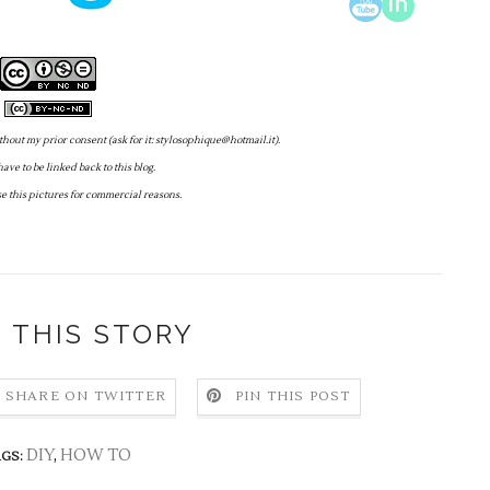
thout my prior consent (ask for it: stylosophique@hotmail.it).
have to be linked back to this blog.
use this pictures for commercial reasons.
 THIS STORY
SHARE ON TWITTER
PIN THIS POST
DIY
,
HOW TO
GS: