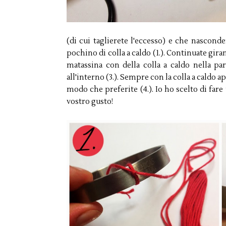
(di cui taglierete l'eccesso) e che nascond
pochino di colla a caldo (1.). Continuate girand
matassina con della colla a caldo nella part
all'interno (3.). Sempre con la colla a caldo a
modo che preferite (4.). Io ho scelto di far
vostro gusto!