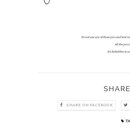
Do not use any of those pics and text wi
All the pics 
It's forbidden to 
SHARE
SHARE ON FACEBOOK
TA