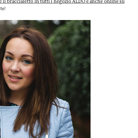
e il braccialetto in tutti i negozio ALDO e anche online su
te!