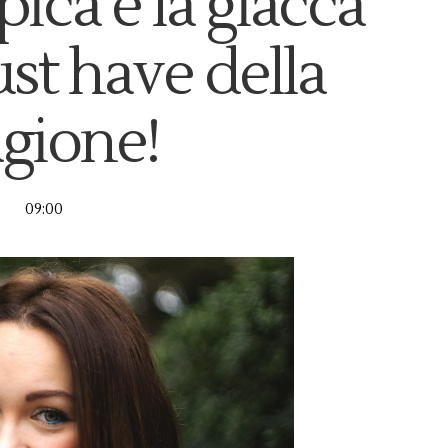
ica e la giacca
t have della
agione!
09:00