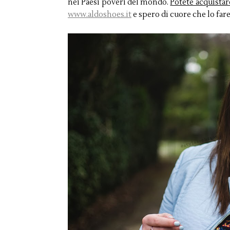
nei Paesi poveri del mondo.
Potete acquistar
www.aldoshoes.it
e spero di cuore che lo fare