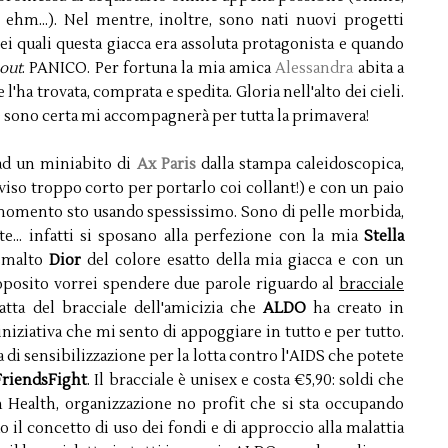
 ehm...). Nel mentre, inoltre, sono nati nuovi progetti
nei quali questa giacca era assoluta protagonista e quando
 out
. PANICO. Per fortuna la mia amica
Alessandra
abita a
ha trovata, comprata e spedita. Gloria nell'alto dei cieli.
a e sono certa mi accompagnerà per tutta la primavera!
 ad un miniabito di
Ax Paris
dalla stampa caleidoscopica,
iso troppo corto per portarlo coi collant!) e con un paio
momento sto usando spessissimo. Sono di pelle morbida,
... infatti si sposano alla perfezione con la mia
Stella
smalto
Dior
del colore esatto della mia giacca e con un
proposito vorrei spendere due parole riguardo al
bracciale
tta del bracciale dell'amicizia che
ALDO
ha creato in
iziativa che mi sento di appoggiare in tutto e per tutto.
a di sensibilizzazione per la lotta contro l'AIDS che potete
riendsFight
. Il bracciale è unisex e costa €5,90: soldi che
 Health, organizzazione no profit che si sta occupando
 il concetto di uso dei fondi e di approccio alla malattia