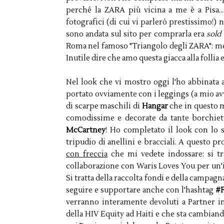
perché la ZARA più vicina a me è a Pisa...
fotografici (di cui vi parlerò prestissimo!) 
sono andata sul sito per comprarla era
sold
Roma nel famoso "Triangolo degli ZARA": me l'
Inutile dire che amo questa giacca alla folli
Nel look che vi mostro oggi l'ho abbinata
portato ovviamente con i leggings (a mio avv
di scarpe maschili di
Hangar
che in questo 
comodissime e decorate da tante borchiette
McCartney
! Ho completato il look con lo 
tripudio di anellini e bracciali. A questo 
con freccia
che mi vedete indossare: si tra
collaborazione con Waris Loves You per un'in
Si tratta della raccolta fondi e della campagn
seguire e supportare anche con l'hashtag
#F
verranno interamente devoluti a Partner in
della HIV Equity ad Haiti e che sta cambiando