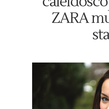
caleidoscop
ZARA mus
st