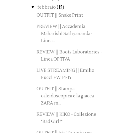
▼
febbraio
(15)
OUTFIT || Snake Print
PREVIEW || Accademia
Maharishi Sathyananda -
Linea...
REVIEW || Boots Laboratories -
Linea OPTIVA
LIVE STREAMING || Emilio
Pucci FW 14-15
OUTFIT || Stampa
caleidoscopica e la giacca
ZARA m...
REVIEW || KIKO - Collezione
"Bad Girl?"
OUTFIT || Iris Tinunin per