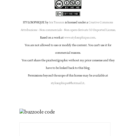
STYLOSOPHIQUE
by
Iris Tinunin
is licensed under a
Creative Commons
Attribuzione - Non commerciale - Non opere derivate 3.0 Unported License
.
Based on a work at
www.stylosophique.com
.
You are not allowed to use or modify the content. You can't use it for
commercial reasons.
You can't share the pics/text/graphic without my prior consense and they
have to be linked back to this blog.
Permissions beyond the scope of this license may be available at
stylosophique@hotmail.it
.