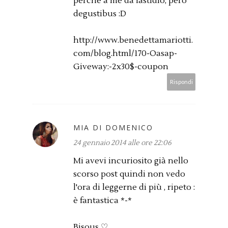
perché a me da fastidio, però
degustibus :D
http://www.benedettamariotti.
com/blog.html/170-Oasap-
Giveway:-2x30$-coupon
Rispondi
MIA DI DOMENICO
24 gennaio 2014 alle ore 22:06
Mi avevi incuriosito già nello
scorso post quindi non vedo
l'ora di leggerne di più , ripeto :
è fantastica *-*
Bisous ♡