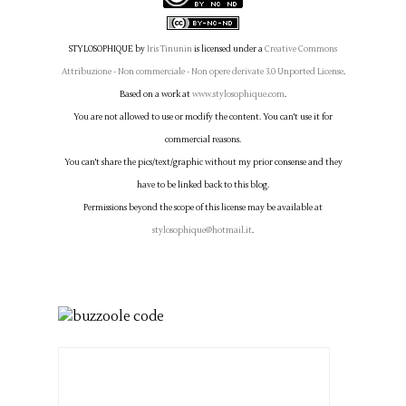
STYLOSOPHIQUE
by
Iris Tinunin
is licensed under a
Creative Commons
Attribuzione - Non commerciale - Non opere derivate 3.0 Unported License
.
Based on a work at
www.stylosophique.com
.
You are not allowed to use or modify the content. You can't use it for
commercial reasons.
You can't share the pics/text/graphic without my prior consense and they
have to be linked back to this blog.
Permissions beyond the scope of this license may be available at
stylosophique@hotmail.it
.