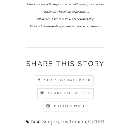
Do not use any of those pics and text without my prior consent
(ask for it: stylosophique@hotmail.it).
All the pics have to be linked back to this blog.
It's forbidden to use this pictures for commercial reasons.
SHARE THIS STORY
SHARE ON FACEBOOK
SHARE ON TWITTER
PIN THIS POST
Bonprix
,
Iris Tinunin
,
OUTFIT
TAGS: