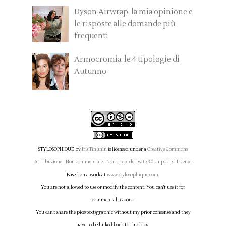
Dyson Airwrap: la mia opinione e
le risposte alle domande più
frequenti
Armocromia: le 4 tipologie di
Autunno
STYLOSOPHIQUE
by
Iris Tinunin
is licensed under a
Creative Commons
Attribuzione - Non commerciale - Non opere derivate 3.0 Unported License
.
Based on a work at
www.stylosophique.com
.
You are not allowed to use or modify the content. You can't use it for
commercial reasons.
You can't share the pics/text/graphic without my prior consense and they
have to be linked back to this blog.