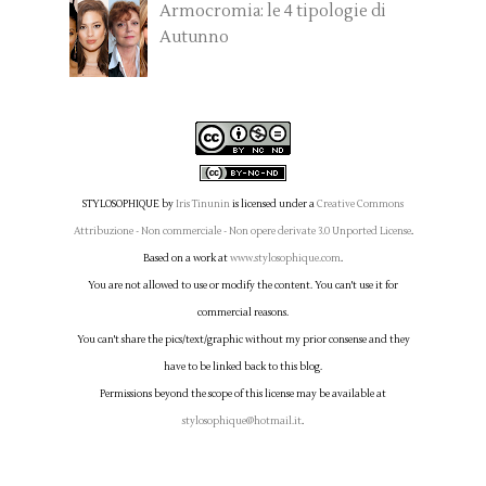
Armocromia: le 4 tipologie di
Autunno
STYLOSOPHIQUE
by
Iris Tinunin
is licensed under a
Creative Commons
Attribuzione - Non commerciale - Non opere derivate 3.0 Unported License
.
Based on a work at
www.stylosophique.com
.
You are not allowed to use or modify the content. You can't use it for
commercial reasons.
You can't share the pics/text/graphic without my prior consense and they
have to be linked back to this blog.
Permissions beyond the scope of this license may be available at
stylosophique@hotmail.it
.