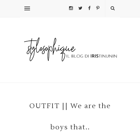
OUTFIT || We are the
boys that..