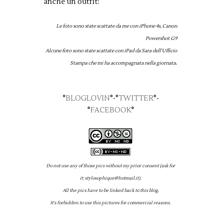
anche un outfit!
Le foto sono state scattate da me con iPhone 4s, Canon
Powershot G9
Alcune foto sono state scattate con iPad da Sara dell'Ufficio
.
Stampa che mi ha accompagnata nella giornata
°
BLOGLOVIN
°-°
TWITTER
°-
°
FACEBOOK
°
Do not use any of those pics without my prior consent (ask for
it: stylosophique@hotmail.it).
All the pics have to be linked back to this blog.
It's forbidden to use this pictures for commercial reasons.