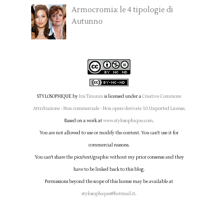
Armocromia: le 4 tipologie di
Autunno
STYLOSOPHIQUE
by
Iris Tinunin
is licensed under a
Creative Commons
Attribuzione - Non commerciale - Non opere derivate 3.0 Unported License
.
Based on a work at
www.stylosophique.com
.
You are not allowed to use or modify the content. You can't use it for
commercial reasons.
You can't share the pics/text/graphic without my prior consense and they
have to be linked back to this blog.
Permissions beyond the scope of this license may be available at
stylosophique@hotmail.it
.