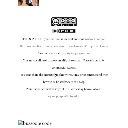
STYLOSOPHIQUE
by
Iris Tinunin
is licensed under a
Creative Commons
Attribuzione - Non commerciale - Non opere derivate 3.0 Unported License
.
Based on a work at
www.stylosophique.com
.
You are not allowed to use or modify the content. You can't use it for
commercial reasons.
You can't share the pics/text/graphic without my prior consense and they
have to be linked back to this blog.
Permissions beyond the scope of this license may be available at
stylosophique@hotmail.it
.