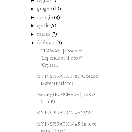
►
luglio
(9)
►
giugno
(10)
►
maggio
(8)
►
aprile
(9)
►
marzo
(7)
▼
febbraio
(5)
GIVEAWAY || Essence
"Legends of the sky" +
"Crysta...
MY INSPIRATION #7 "Oceano
Mare" (Baricco)
(Beauty) PURCHASE || KIKO
(saldi!)
MY INSPIRATION #6 "B/W"
MY INSPIRATION #5 "In love
with Kenza"