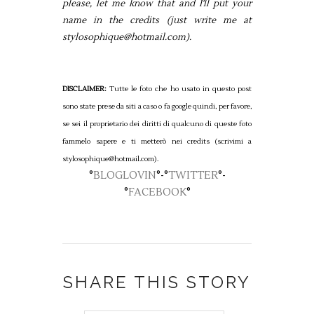
please, let me know that and I'll put your
name in the credits (just write me at
stylosophique@hotmail.com).
DISCLAIMER:
Tutte le foto che ho usato in questo post
sono state prese da siti a caso o fa google quindi, per favore,
se sei il proprietario dei diritti di qualcuno di queste foto
fammelo sapere e ti metterò nei credits (scrivimi a
stylosophique@hotmail.com).
°
BLOGLOVIN
°-°
TWITTER
°-
°
FACEBOOK
°
SHARE THIS STORY