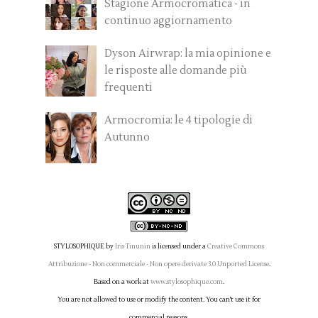
Stagione Armocromatica - in
continuo aggiornamento
Dyson Airwrap: la mia opinione e
le risposte alle domande più
frequenti
Armocromia: le 4 tipologie di
Autunno
STYLOSOPHIQUE
by
Iris Tinunin
is licensed under a
Creative Commons
Attribuzione - Non commerciale - Non opere derivate 3.0 Unported License
.
Based on a work at
www.stylosophique.com
.
You are not allowed to use or modify the content. You can't use it for
commercial reasons.