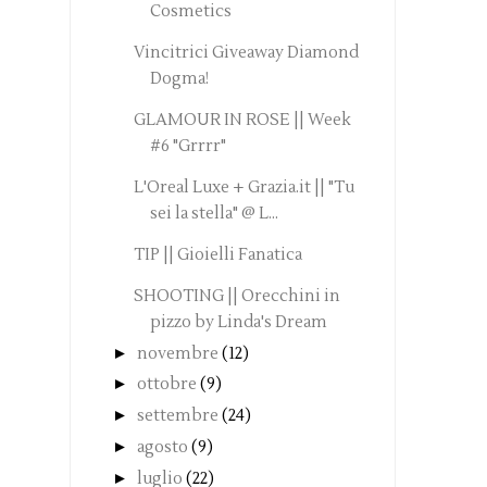
Cosmetics
Vincitrici Giveaway Diamond
Dogma!
GLAMOUR IN ROSE || Week
#6 "Grrrr"
L'Oreal Luxe + Grazia.it || "Tu
sei la stella" @ L...
TIP || Gioielli Fanatica
SHOOTING || Orecchini in
pizzo by Linda's Dream
►
novembre
(12)
►
ottobre
(9)
►
settembre
(24)
►
agosto
(9)
►
luglio
(22)