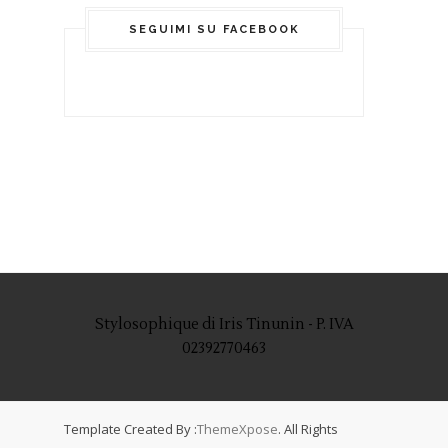
SEGUIMI SU FACEBOOK
Stylosophique di Iris Tinunin - P. IVA
02392770463
Template Created By :
ThemeXpose
. All Rights