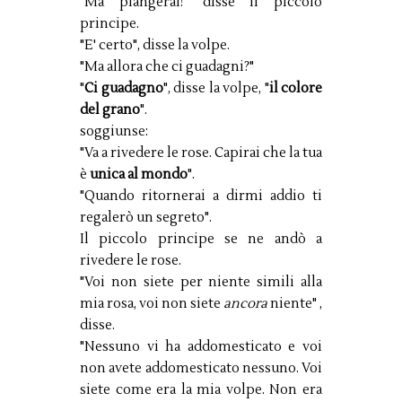
"Ma piangerai!" disse il piccolo
principe.
"E' certo", disse la volpe.
"Ma allora che ci guadagni?"
"
Ci guadagno
", disse la volpe, "
il colore
del grano
".
soggiunse:
"Va a rivedere le rose. Capirai che la tua
è
unica al mondo
".
"Quando ritornerai a dirmi addio ti
regalerò un segreto".
Il piccolo principe se ne andò a
rivedere le rose.
"Voi non siete per niente simili alla
mia rosa, voi non siete
ancora
niente" ,
disse.
"Nessuno vi ha addomesticato e voi
non avete addomesticato nessuno. Voi
siete come era la mia volpe. Non era