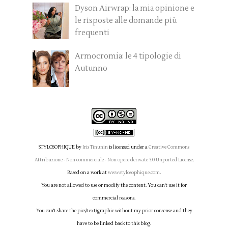
Dyson Airwrap: la mia opinione e
le risposte alle domande più
frequenti
Armocromia: le 4 tipologie di
Autunno
STYLOSOPHIQUE
by
Iris Tinunin
is licensed under a
Creative Commons
Attribuzione - Non commerciale - Non opere derivate 3.0 Unported License
.
Based on a work at
www.stylosophique.com
.
You are not allowed to use or modify the content. You can't use it for
commercial reasons.
You can't share the pics/text/graphic without my prior consense and they
have to be linked back to this blog.