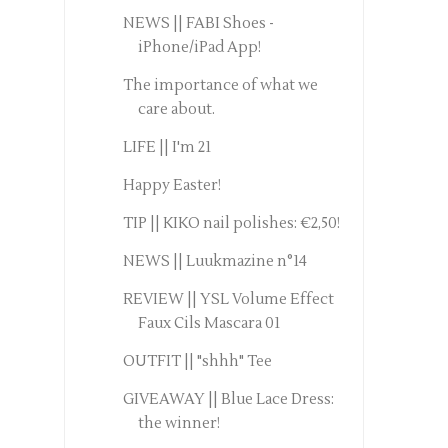
NEWS || FABI Shoes -
iPhone/iPad App!
The importance of what we
care about.
LIFE || I'm 21
Happy Easter!
TIP || KIKO nail polishes: €2,50!
NEWS || Luukmazine n°14
REVIEW || YSL Volume Effect
Faux Cils Mascara 01
OUTFIT || "shhh" Tee
GIVEAWAY || Blue Lace Dress:
the winner!