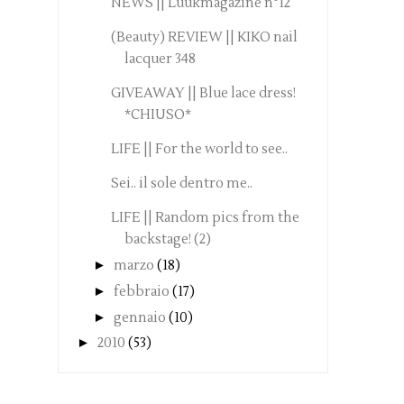
NEWS || Luukmagazine n°12
(Beauty) REVIEW || KIKO nail
lacquer 348
GIVEAWAY || Blue lace dress!
*CHIUSO*
LIFE || For the world to see..
Sei.. il sole dentro me..
LIFE || Random pics from the
backstage! (2)
►
marzo
(18)
►
febbraio
(17)
►
gennaio
(10)
►
2010
(53)