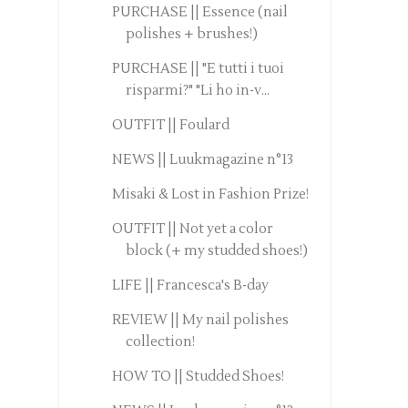
PURCHASE || Essence (nail
polishes + brushes!)
PURCHASE || "E tutti i tuoi
risparmi?" "Li ho in-v...
OUTFIT || Foulard
NEWS || Luukmagazine n°13
Misaki & Lost in Fashion Prize!
OUTFIT || Not yet a color
block (+ my studded shoes!)
LIFE || Francesca's B-day
REVIEW || My nail polishes
collection!
HOW TO || Studded Shoes!