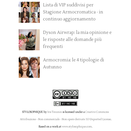
Lista di VIP suddivisi per
Stagione Armocromatica - in
continuo aggiornamento
Dyson Airwrap: la mia opinione e
le risposte alle domande più
frequenti
Armocromia: le 4 tipologie di
Autunno
STYLOSOPHIQUE
by
Iris Tinunin
is licensed under a
Creative Commons
Attribuzione - Non commerciale - Non opere derivate 3.0 Unported License
.
Based on a work at
www.stylosophique.com
.