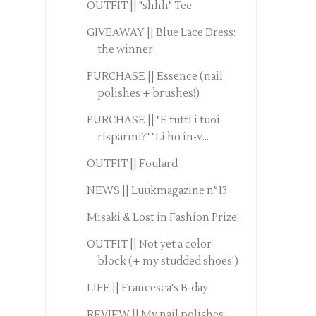
OUTFIT || "shhh" Tee
GIVEAWAY || Blue Lace Dress:
the winner!
PURCHASE || Essence (nail
polishes + brushes!)
PURCHASE || "E tutti i tuoi
risparmi?" "Li ho in-v...
OUTFIT || Foulard
NEWS || Luukmagazine n°13
Misaki & Lost in Fashion Prize!
OUTFIT || Not yet a color
block (+ my studded shoes!)
LIFE || Francesca's B-day
REVIEW || My nail polishes