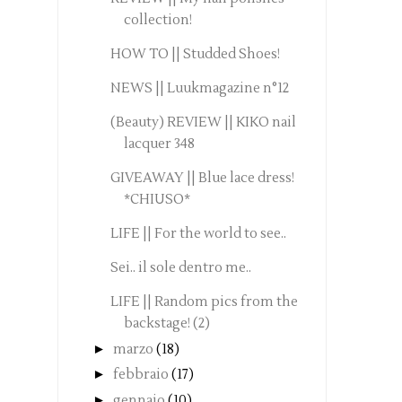
collection!
HOW TO || Studded Shoes!
NEWS || Luukmagazine n°12
(Beauty) REVIEW || KIKO nail
lacquer 348
GIVEAWAY || Blue lace dress!
*CHIUSO*
LIFE || For the world to see..
Sei.. il sole dentro me..
LIFE || Random pics from the
backstage! (2)
►
marzo
(18)
►
febbraio
(17)
►
gennaio
(10)