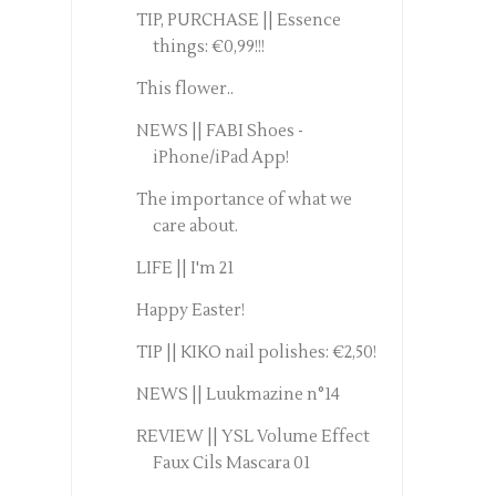
TIP, PURCHASE || Essence
things: €0,99!!!
This flower..
NEWS || FABI Shoes -
iPhone/iPad App!
The importance of what we
care about.
LIFE || I'm 21
Happy Easter!
TIP || KIKO nail polishes: €2,50!
NEWS || Luukmazine n°14
REVIEW || YSL Volume Effect
Faux Cils Mascara 01